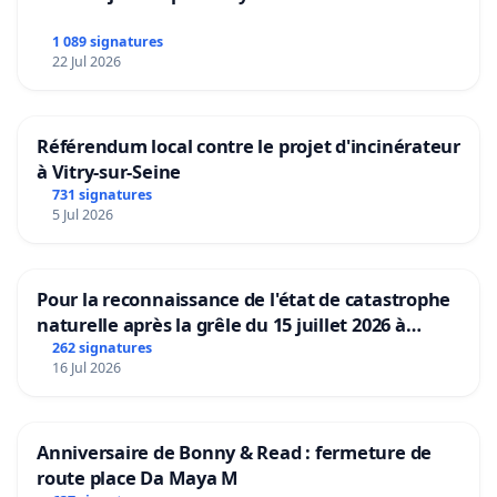
1 089 signatures
22 Jul 2026
Référendum local contre le projet d'incinérateur
à Vitry-sur-Seine
731 signatures
5 Jul 2026
Pour la reconnaissance de l'état de catastrophe
naturelle après la grêle du 15 juillet 2026 à
Aubenas et ses alentours
262 signatures
16 Jul 2026
Anniversaire de Bonny & Read : fermeture de
route place Da Maya M