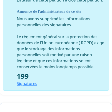
L'auteur de cette pétition a clos cette pétition.
Annonce de l'administrateur de ce site
sociale et culturelle vaudoise dans laquelle il vit depuis
Nous avons supprimé les informations
maintenant bientôt huit ans. Nous
personnelles des signataires.
Le règlement général sur la protection des
données de l'Union européenne ( RGPD) exige
demandons aux autorités vaudoises de régler
que le stockage des informations
positivement la situation de M. Ahmed afin qu’il
personnelles soit motivé par une raison
légitime et que ces informations soient
conservées le moins longtemps possible.
199
puisse mener une vie digne et intégrer au plus vite la
vie professionnelle.
Signatures