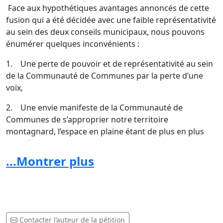
Face aux hypothétiques avantages annoncés de cette
fusion qui a été décidée avec une faible représentativité
au sein des deux conseils municipaux, nous pouvons
énumérer quelques inconvénients :
1. Une perte de pouvoir et de représentativité au sein
de la Communauté de Communes par la perte d’une
voix,
2. Une envie manifeste de la Communauté de
Communes de s’approprier notre territoire
montagnard, l’espace en plaine étant de plus en plus
saturé,
...Montrer plus
3. Pas d’économie d’échelle concernant le personnel et
les véhicules (la neige tombe sur les deux versants en
même temps et l’herbe pousse de la même manière),
4. Une bibliothèque à la place d’une mairie à Ste
Agnès,
Contacter l’auteur de la pétition