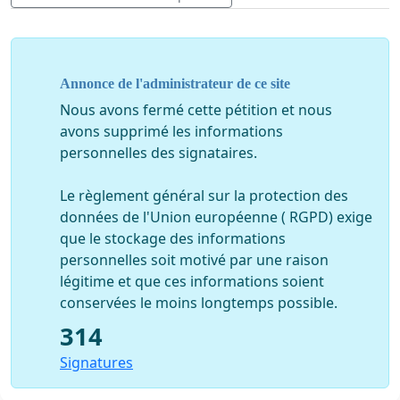
5. Comme indiqué dans la loi de 2015, depuis fin 2016
rien ne permet d’affirmer que la pérennité de la
dotation supplémentaire de 5% sera maintenue,
Annonce de l'administrateur de ce site
6. Les subventions du Conseil Départemental et de
Nous avons fermé cette pétition et nous
tous les organismes (Conseil Régional, Etat, Agence de
avons supprimé les informations
l’Eau, etc..) ne bénéficieront d’aucun aménagement
personnelles des signataires.
spécifique à cette commune nouvelle et il en résultera
une diminution des taux des subventions allouées
Le règlement général sur la protection des
entraînant une augmentation de la participation
données de l'Union européenne ( RGPD) exige
financière de chaque contribuable,
que le stockage des informations
personnelles soit motivé par une raison
7. Le lissage progressif des taux d’imposition des deux
légitime et que ces informations soient
communes ne pourra s’opérer, leur écart étant inférieur
conservées le moins longtemps possible.
à 10 % (lissage possible quand l’écart des taux entre la
314
commune la moins imposée et la commune la plus
imposée est supérieur ou égal à 10 % et ce, pour
Signatures
chaque taxe (confirmé par la Direction Générale des