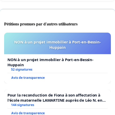
Finances Publiques),
8. Que deviennent les aides allouées au
regroupement pédagogique des deux écoles ?
Pétitions promues par d'autres utilisateurs
9. À qui profitera cette fusion ? Certainement pas aux
contribuables ...
NON à un projet immobilier à Port-en-Bessin-
Chamois, Gareux et vous tous qui avez une âme et des
Huppain
tripes de montagnards, rejoignez-nous en signant la
pétition
NON à un projet immobilier à Port-en-Bessin-
Huppain
52 signatures
Avis de transparence
Pour la reconduction de Fiona à son affectation à
l'école maternelle LAMARTINE auprès de Léo N. en
2026/2027
144 signatures
Avis de transparence