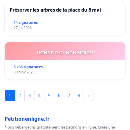
Préserver les arbres de la place du 8 mai
14 signatures
27 Jul 2026
USINE E-CHO, NON MERCI !
5 238 signatures
30 Nov 2023
1
2
3
4
5
6
7
8
»
Petitionenligne.fr
Nous hébergeons gratuitement les pétitions en ligne. Créez une