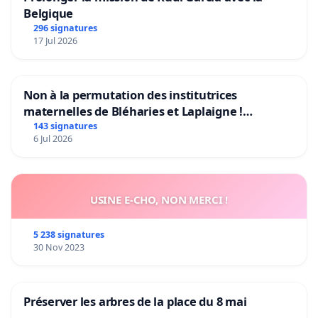
Belgique
296 signatures
17 Jul 2026
Non à la permutation des institutrices
maternelles de Bléharies et Laplaigne !
Préservons la stabilité de nos enfants.
143 signatures
6 Jul 2026
USINE E-CHO, NON MERCI !
5 238 signatures
30 Nov 2023
Préserver les arbres de la place du 8 mai