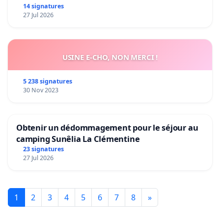
14 signatures
27 Jul 2026
USINE E-CHO, NON MERCI !
5 238 signatures
30 Nov 2023
Obtenir un dédommagement pour le séjour au
camping Sunêlia La Clémentine
23 signatures
27 Jul 2026
1
2
3
4
5
6
7
8
»