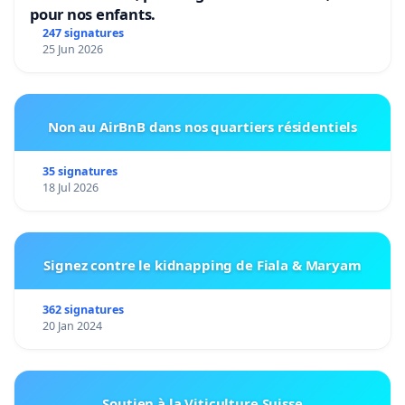
pour nos enfants.
247 signatures
25 Jun 2026
Non au AirBnB dans nos quartiers résidentiels
35 signatures
18 Jul 2026
Signez contre le kidnapping de Fiala & Maryam
362 signatures
20 Jan 2024
Soutien à la Viticulture Suisse