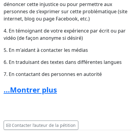
dénoncer cette injustice ou pour permettre aux
personnes de s’exprimer sur cette problématique (site
internet, blog ou page Facebook, etc.)
4. En témoignant de votre expérience par écrit ou par
vidéo (de façon anonyme si désiré)
5. En m'aidant à contacter les médias
6. En traduisant des textes dans différentes langues
7. En contactant des personnes en autorité
(gouvernement ou magistrature, professeurs de droit,
...Montrer plus
etc.) afin de leur demander leur appui à cette démarche
8. En m'apportant d’autres idées pour faire avancer
cette cause
Contacter l’auteur de la pétition