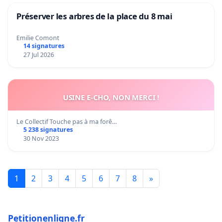
Préserver les arbres de la place du 8 mai
Emilie Comont
14 signatures
27 Jul 2026
USINE E-CHO, NON MERCI !
Le Collectif Touche pas à ma forê…
5 238 signatures
30 Nov 2023
1
2
3
4
5
6
7
8
»
Petitionenligne.fr