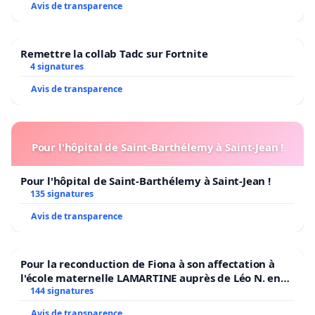
Avis de transparence
Remettre la collab Tadc sur Fortnite
4 signatures
Avis de transparence
Pour l'hôpital de Saint-Barthélemy à Saint-Jean !
Pour l'hôpital de Saint-Barthélemy à Saint-Jean !
135 signatures
Avis de transparence
Pour la reconduction de Fiona à son affectation à
l'école maternelle LAMARTINE auprès de Léo N. en
2026/2027
144 signatures
Avis de transparence