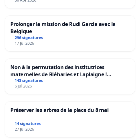
30 Apr 2026
Prolonger la mission de Rudi Garcia avec la
Belgique
296 signatures
17 Jul 2026
Non à la permutation des institutrices
maternelles de Bléharies et Laplaigne !
Préservons la stabilité de nos enfants.
143 signatures
6 Jul 2026
Préserver les arbres de la place du 8 mai
14 signatures
27 Jul 2026