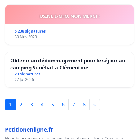
USINE E-CHO, NON MERCI !
5 238 signatures
30 Nov 2023
Obtenir un dédommagement pour le séjour au
camping Sunêlia La Clémentine
23 signatures
27 Jul 2026
1
2
3
4
5
6
7
8
»
Petitionenligne.fr
Nous hébergeons gratuitement les pétitions en ligne. Créez une