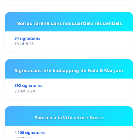
Non au AirBnB dans nos quartiers résidentiels
34 signatures
18 Jul 2026
Signez contre le kidnapping de Fiala & Maryam
362 signatures
20 Jan 2024
Soutien à la Viticulture Suisse
4 106 signatures