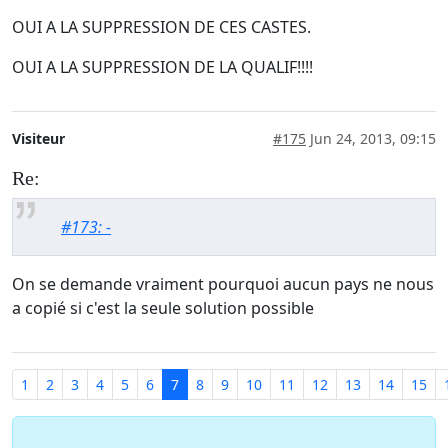
OUI A LA SUPPRESSION DE CES CASTES.
OUI A LA SUPPRESSION DE LA QUALIF!!!!
Visiteur
#175
Jun 24, 2013, 09:15
Re:
#173: -
On se demande vraiment pourquoi aucun pays ne nous
a copié si c'est la seule solution possible
1
2
3
4
5
6
7
8
9
10
11
12
13
14
15