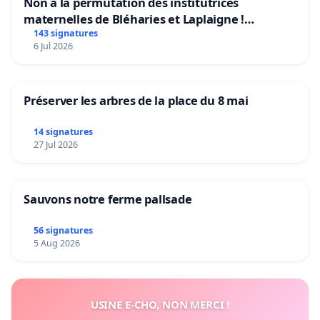
Non à la permutation des institutrices
maternelles de Bléharies et Laplaigne !
Préservons la stabilité de nos enfants.
143 signatures
6 Jul 2026
Préserver les arbres de la place du 8 mai
14 signatures
27 Jul 2026
Sauvons notre ferme pallsade
56 signatures
5 Aug 2026
USINE E-CHO, NON MERCI !