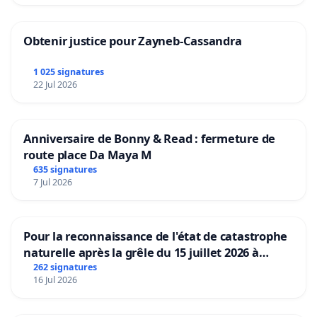
Obtenir justice pour Zayneb-Cassandra
1 025 signatures
22 Jul 2026
Anniversaire de Bonny & Read : fermeture de
route place Da Maya M
635 signatures
7 Jul 2026
Pour la reconnaissance de l'état de catastrophe
naturelle après la grêle du 15 juillet 2026 à
Aubenas et ses alentours
262 signatures
16 Jul 2026