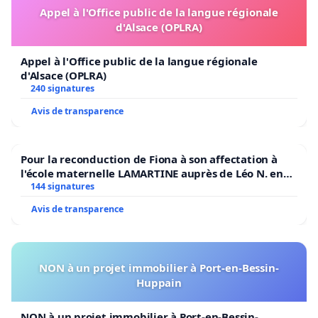
Appel à l'Office public de la langue régionale
d'Alsace (OPLRA)
Appel à l'Office public de la langue régionale
d'Alsace (OPLRA)
240 signatures
Avis de transparence
Pour la reconduction de Fiona à son affectation à
l'école maternelle LAMARTINE auprès de Léo N. en
2026/2027
144 signatures
Avis de transparence
NON à un projet immobilier à Port-en-Bessin-
Huppain
NON à un projet immobilier à Port-en-Bessin-