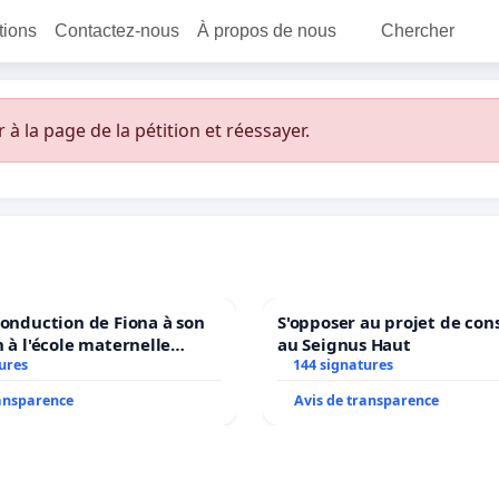
itions
Contactez-nous
À propos de nous
Chercher
 la page de la pétition et réessayer.
conduction de Fiona à son
S'opposer au projet de con
n à l'école maternelle
au Seignus Haut
 auprès de Léo N. en
ures
144 signatures
ransparence
Avis de transparence