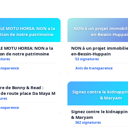
LE MOTU HOREA: NON a la
NON à un projet immobili
ation de notre patrimoine
en-Bessin-Huppa
E MOTU HOREA: NON a la
NON à un projet immobilier
ion de notre patrimoine
en-Bessin-Huppain
atures
52 signatures
ransparence
Avis de transparence
re de Bonny & Read :
Signez contre le kidnappi
 de route place Da Maya M
& Maryam
ures
ransparence
Signez contre le kidnappin
& Maryam
362 signatures