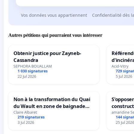
Vos données vous appartiennent
Confidentialité dès l
Autres pétitions qui pourraient vous intéresser
Obtenir justice pour Zayneb-
Référendu
Cassandra
d'incinér
SEPHORA BOUALLAM
Acid-Vitry
1 030 signatures
729 signa
22 Jul 2026
5 Jul 2026
Non à la transformation du Quai
S'opposer
du Wault en zone de baignade
construc
urbaine
Claire Albaret
amandine S
219 signatures
144 signa
3 Jul 2026
25 Jul 202