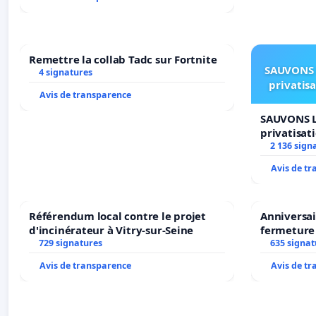
Remettre la collab Tadc sur Fortnite
SAUVONS 
4 signatures
privatis
Avis de transparence
SAUVONS L
privatisat
2 136 sign
Avis de t
Référendum local contre le projet
Anniversai
d'incinérateur à Vitry-sur-Seine
fermeture
729 signatures
635 signat
Avis de transparence
Avis de t