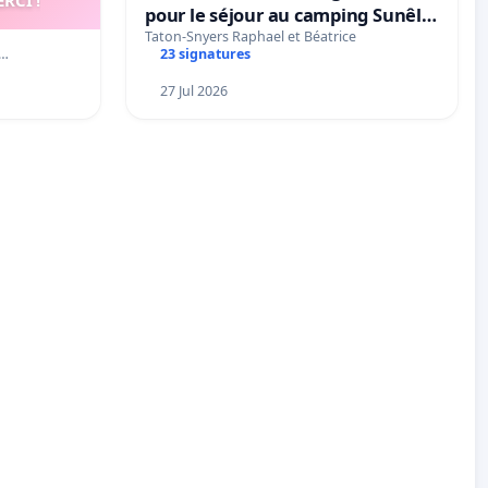
pour le séjour au camping Sunêlia
La Clémentine
Taton-Snyers Raphael et Béatrice
ê…
23 signatures
27 Jul 2026