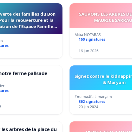
verte des familles du Bon
SAUVONS LES ARBRES DE
Pour la reouverture et la
MAURICE SARRA
ation de l’Espace Familles
 Endroit a Tours 37000
Mitia NOTARAS
160 signatures
co
tures
16 Jun 2026
notre ferme pallsade
Signez contre le kidnappi
& Maryam
ier
tures
#mama4fialamaryam
362 signatures
6
20 Jan 2024
 les arbres de la place du
USINE E-CHO, NON ME