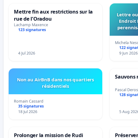
Mettre fin aux restrictions sur la
Lettre ou
rue de l’Oradou
Endroit 
Lachamp Maxence
perennis
123 signatures
du Bon
Michela Nes
122 signa
4 Jul 2026
9 Jun 2026
Sauvons 
Non au AirBnB dans nos quartiers
résidentiels
Pascal Deros
128 signa
Romain Cassard
35 signatures
18 Jul 2026
5 Aug 202
Prolonger la mission de Rudi
Préserver