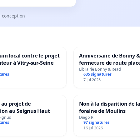
a conception
m local contre le projet
Anniversaire de Bonny &
ateur à Vitry-sur-Seine
fermeture de route plac
Maya M
Librairie Bonny & Read
tures
635 signatures
7 Jul 2026
 au projet de
Non à la disparition de la
tion au Seignus Haut
foraine de Moulins
eignus
Diego R
tures
97 signatures
6
16 Jul 2026