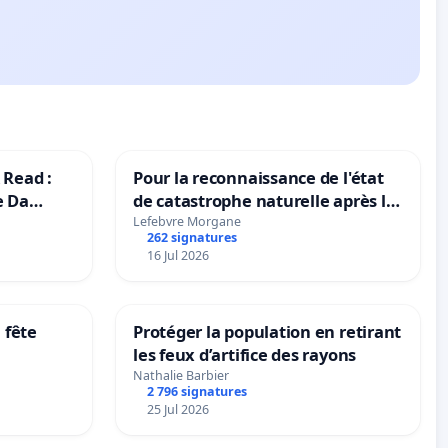
 Read :
Pour la reconnaissance de l'état
e Da
de catastrophe naturelle après la
grêle du 15 juillet 2026 à Aubenas
Lefebvre Morgane
262 signatures
et ses alentours
16 Jul 2026
 fête
Protéger la population en retirant
les feux d’artifice des rayons
Nathalie Barbier
2 796 signatures
25 Jul 2026