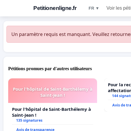
Petitionenligne.fr
Voir les pét
FR ▼
Un paramètre requis est manquant. Veuillez retourner à
Pétitions promues par d'autres utilisateurs
Pour la re
Pour l'hôpital de Saint-Barthélemy à
affectatio
Saint-Jean !
LAMARTINE
144 signat
2026/2027
Avis de t
Pour l'hôpital de Saint-Barthélemy à
Saint-Jean !
135 signatures
Avis de transparence