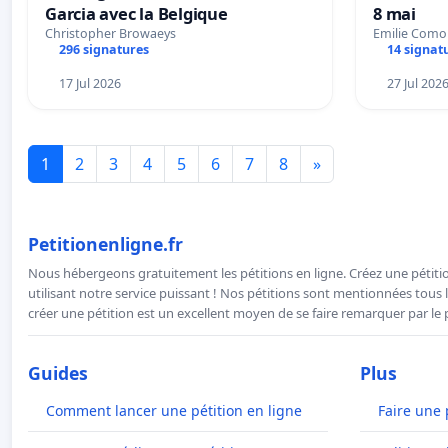
Garcia avec la Belgique
8 mai
Christopher Browaeys
Emilie Como
296 signatures
14 signat
17 Jul 2026
27 Jul 202
1
2
3
4
5
6
7
8
»
Petitionenligne.fr
Nous hébergeons gratuitement les pétitions en ligne. Créez une pétitio
utilisant notre service puissant ! Nos pétitions sont mentionnées tous l
créer une pétition est un excellent moyen de se faire remarquer par le p
Guides
Plus
Comment lancer une pétition en ligne
Faire une 