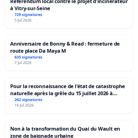
Référendum local contre le projet d'incinérateur
à Vitry-sur-Seine
729 signatures
5 Jul 2026
Anniversaire de Bonny & Read : fermeture de
route place Da Maya M
635 signatures
7 Jul 2026
Pour la reconnaissance de l'état de catastrophe
naturelle après la grêle du 15 juillet 2026 à
Aubenas et ses alentours
262 signatures
16 Jul 2026
Non à la transformation du Quai du Wault en
zone de baignade urbaine