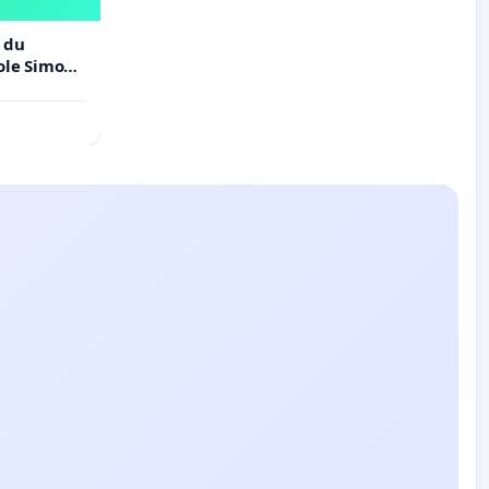
 du
cole Simone