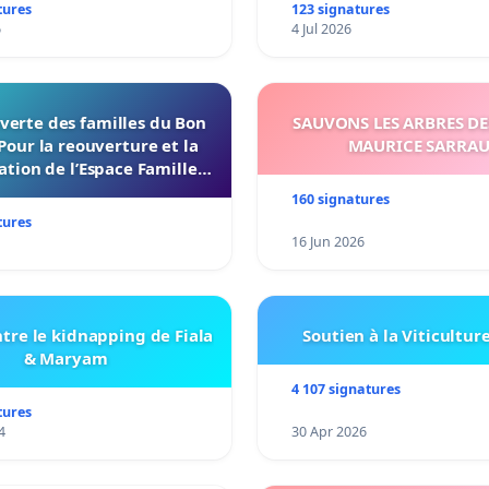
tures
123 signatures
6
4 Jul 2026
verte des familles du Bon
SAUVONS LES ARBRES DE
Pour la reouverture et la
MAURICE SARRA
ation de l’Espace Familles
 Endroit a Tours 37000
160 signatures
tures
16 Jun 2026
tre le kidnapping de Fiala
Soutien à la Viticultur
& Maryam
4 107 signatures
tures
4
30 Apr 2026