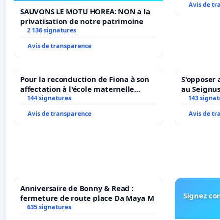
Avis de t
SAUVONS LE MOTU HOREA: NON a la
privatisation de notre patrimoine
2 136 signatures
Avis de transparence
Pour la reconduction de Fiona à son
S'opposer 
affectation à l'école maternelle
au Seignu
LAMARTINE auprès de Léo N. en
144 signatures
143 signat
2026/2027
Avis de transparence
Avis de t
Anniversaire de Bonny & Read :
Signez con
fermeture de route place Da Maya M
635 signatures