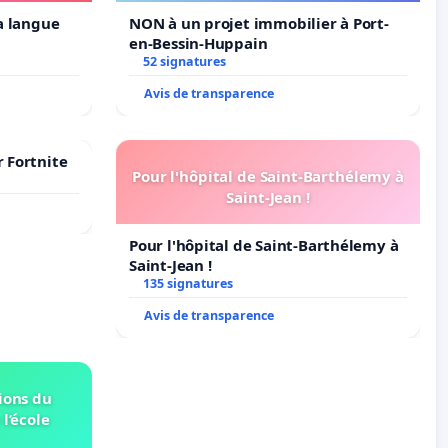
la langue
NON à un projet immobilier à Port-
en-Bessin-Huppain
52 signatures
Avis de transparence
r Fortnite
Pour l'hôpital de Saint-Barthélemy à
Saint-Jean !
Pour l'hôpital de Saint-Barthélemy à
Saint-Jean !
135 signatures
Avis de transparence
ions du
 l’école