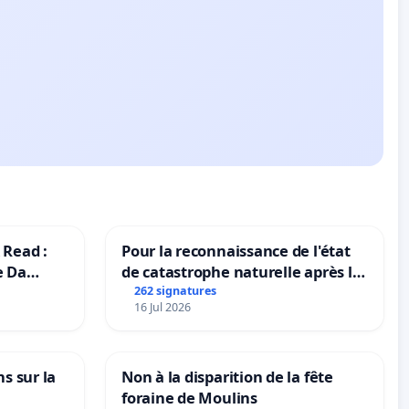
 Read :
Pour la reconnaissance de l'état
e Da
de catastrophe naturelle après la
grêle du 15 juillet 2026 à Aubenas
262 signatures
16 Jul 2026
et ses alentours
ns sur la
Non à la disparition de la fête
foraine de Moulins