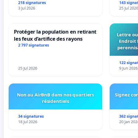
urbaine
218 signatures
143 signa
3 Jul 2026
25 Jul 202
Protéger la population en retirant
Lettre ou
les feux d’artifice des rayons
Endroit 
2 797 signatures
perennis
du Bon
122 signa
25 Jul 2026
9 Jun 2026
Non au AirBnB dans nos quartiers
Signez con
résidentiels
34 signatures
362 signa
18 Jul 2026
20 Jan 202