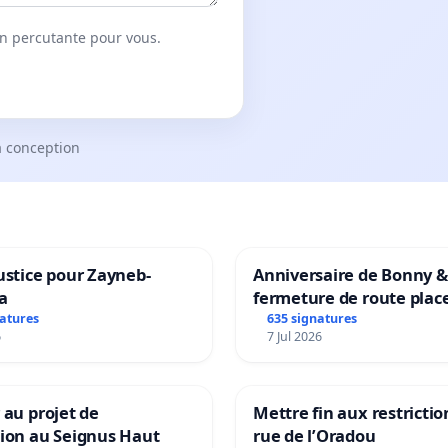
on percutante pour vous.
a conception
ustice pour Zayneb-
Anniversaire de Bonny &
a
fermeture de route plac
Maya M
natures
635 signatures
6
7 Jul 2026
 au projet de
Mettre fin aux restrictio
tion au Seignus Haut
rue de l’Oradou