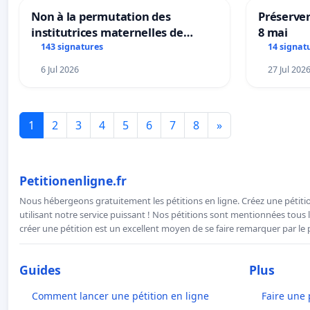
Non à la permutation des
Préserver
institutrices maternelles de
8 mai
Bléharies et Laplaigne !
143 signatures
14 signat
Préservons la stabilité de nos
6 Jul 2026
27 Jul 202
enfants.
1
2
3
4
5
6
7
8
»
Petitionenligne.fr
Nous hébergeons gratuitement les pétitions en ligne. Créez une pétitio
utilisant notre service puissant ! Nos pétitions sont mentionnées tous l
créer une pétition est un excellent moyen de se faire remarquer par le p
Guides
Plus
Comment lancer une pétition en ligne
Faire une 