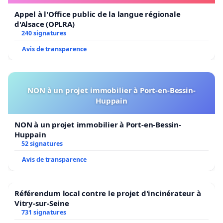
Des abus se sont répétés lors de la Boum I. Toujours
Appel à l'Office public de la langue régionale
rien. A présent la Boum II.
d'Alsace (OPLRA)
240 signatures
Avis de transparence
Si vous aussi vous ne voulez plus que cela arrive,
signez cette pétition pour la démission de Philippe
Close.
NON à un projet immobilier à Port-en-Bessin-
Huppain
Vidéos et témoignages disponibles:
https://notrebondroit.be/violences-policieres
NON à un projet immobilier à Port-en-Bessin-
Huppain
52 signatures
Het veroordelen van geweld - van welke aard dan ook -
Avis de transparence
is een morele verplichting.
Reden waarom we als burger, u laten weten dat het
politiegeweld in Terkamerenbos onaanvaardbaar was
Référendum local contre le projet d'incinérateur à
tegen burgers die vreedzaam aanwezig waren op 1mei
Vitry-sur-Seine
2021.
731 signatures