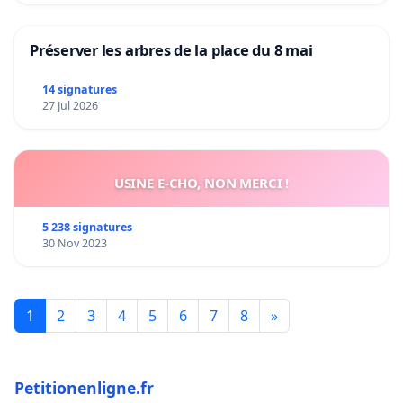
Préserver les arbres de la place du 8 mai
14 signatures
27 Jul 2026
USINE E-CHO, NON MERCI !
5 238 signatures
30 Nov 2023
1
2
3
4
5
6
7
8
»
Petitionenligne.fr