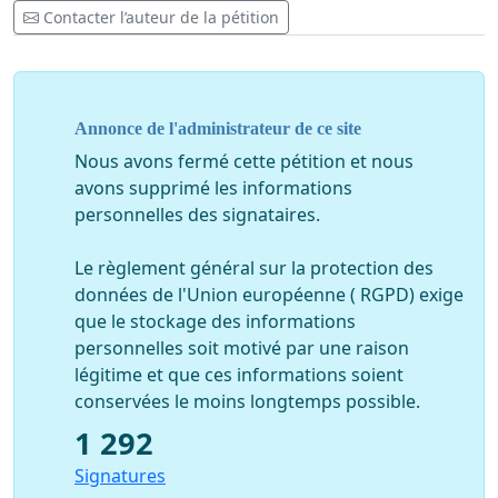
indispensable que Monsieur Close donne sa démission.
Contacter l’auteur de la pétition
Motifs:
1. Monsieur Close est responsable de la Police de
Bruxelles et a coordonné et ordonné l'assaut des
Annonce de l'administrateur de ce site
policiers lors des rassemblements Pacifistes au Bois de
la Cambre.
Nous avons fermé cette pétition et nous
avons supprimé les informations
2. Mauvaise gestion du parc de ce 1er mai 2021, alors
personnelles des signataires.
que les forces de l'ordre ont laissé entrer les gens dans
le périmètre pendant que la police se mettait déjà en
Le règlement général sur la protection des
position pour préparer leur première charge. Ceci a mis
données de l'Union européenne ( RGPD) exige
des gens en danger dont des enfants et des personnes
que le stockage des informations
âgées.
personnelles soit motivé par une raison
légitime et que ces informations soient
3. Se féliciter de charges policières nombreuses et
conservées le moins longtemps possible.
brutales : gaz lacrymogènes envoyés sans
1 292
discernement, coups de matraques distribués
Signatures
gratuitement et sans aucune raison ou nécessité,