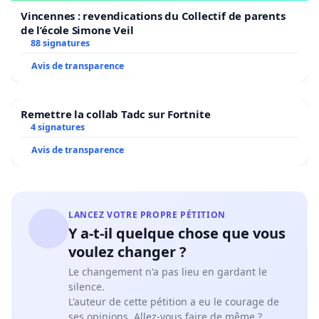
het Bos verlieten.
Vincennes : revendications du Collectif de parents
de l’école Simone Veil
88 signatures
De verantwoordelijkheid van Mijnheer Close is duidelijk
betrokken en dus moet hij zijn ontslag geven.
Avis de transparence
Reden:
1. Mijnheer Close is verantwoordelijk voor de politie
van Brussel stad. Hij coördineert en geeft het bevel aan
Remettre la collab Tadc sur Fortnite
4 signatures
de politie om de burgers aan te vallen in
Terkamerenbos .
Avis de transparence
2. Slecht beheer van het Park op de 1ste mei 2021.
Terwijl de politie mensen binnenliet in de perimeter
stelden de ordetroepen zich al in positie om hun eerste
LANCEZ VOTRE PROPRE PÉTITION
aanval voor te bereiden. Dit heeft burgers in gevaar
Y a-t-il quelque chose que vous
gebracht waaronder kinderen en oudere mensen.
voulez changer ?
3. Hoe kan hij zichzelf feliciteren met de talrijke en
brutale aanvallen van de politie: traangas dat zonder
Le changement n'a pas lieu en gardant le
onderscheid werd gebruikt, slagen met wapenstokken
silence.
zonder enige noodzaak werden uitgedeeld,
L'auteur de cette pétition a eu le courage de
ses opinions. Allez-vous faire de même ?