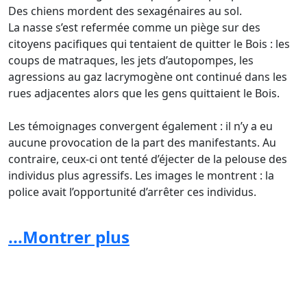
Des chiens mordent des sexagénaires au sol.
La nasse s’est refermée comme un piège sur des
citoyens pacifiques qui tentaient de quitter le Bois : les
coups de matraques, les jets d’autopompes, les
agressions au gaz lacrymogène ont continué dans les
rues adjacentes alors que les gens quittaient le Bois.
Les témoignages convergent également : il n’y a eu
aucune provocation de la part des manifestants. Au
contraire, ceux-ci ont tenté d’éjecter de la pelouse des
individus plus agressifs. Les images le montrent : la
police avait l’opportunité d’arrêter ces individus.
...Montrer plus
La responsabilité de Monsieur Close est engagée:
Vu la gestion des différentes Boum au Bois de la
Cambre et les dérives policières qui en ont suivi, il est