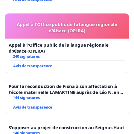
Appel à l'Office public de la langue régionale
d'Alsace (OPLRA)
Appel à l'Office public de la langue régionale
d'Alsace (OPLRA)
240 signatures
Avis de transparence
Pour la reconduction de Fiona à son affectation à
l'école maternelle LAMARTINE auprès de Léo N. en
2026/2027
144 signatures
Avis de transparence
S'opposer au projet de construction au Seignus Haut
146 signatures