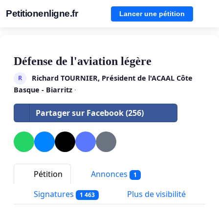
Petitionenligne.fr
Lancer une pétition
Défense de l'aviation légère
Richard TOURNIER, Président de l'ACAAL Côte
R
Basque - Biarritz
·
Partager sur Facebook (256)
Pétition
Annonces
1
Signatures
Plus de visibilité
1 463