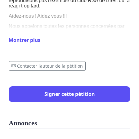
reproduisons pas l'exemple du club RSA de Brest qui a
réagi trop tard.
Aidez-nous ! Aidez vous !!!
Nous appelons toutes les personnes concernées par
l'aviation générale en France à signer et diffuser la
présente pétition pour le maintien aujourd'hui de
Montrer plus
l'ACAAL à Biarritz, et sûrement demain pour d'autres
associations ailleurs en France.
Merci à tous !
Contacter l’auteur de la pétition
Les dirigeants de l'ACAAL
Signer cette pétition
Annonces