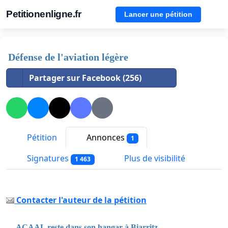
Petitionenligne.fr
Lancer une pétition
Défense de l'aviation légère
Partager sur Facebook (256)
Pétition
Annonces
1
Signatures
Plus de visibilité
1 463
Contacter l'auteur de la pétition
ACAAL reste dans son hangar à Biarritz