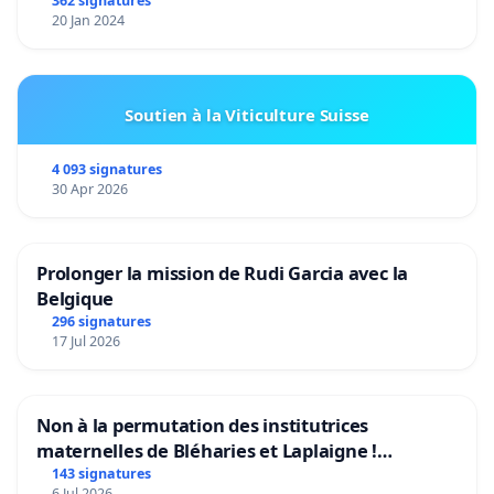
362 signatures
20 Jan 2024
Soutien à la Viticulture Suisse
4 093 signatures
30 Apr 2026
Prolonger la mission de Rudi Garcia avec la
Belgique
296 signatures
17 Jul 2026
Non à la permutation des institutrices
maternelles de Bléharies et Laplaigne !
Préservons la stabilité de nos enfants.
143 signatures
6 Jul 2026