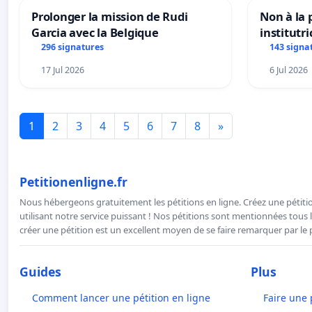
Prolonger la mission de Rudi
Non à la
Garcia avec la Belgique
institutr
Bléharies
296 signatures
143 signa
Préservon
17 Jul 2026
6 Jul 2026
enfants.
1
2
3
4
5
6
7
8
»
Petitionenligne.fr
Nous hébergeons gratuitement les pétitions en ligne. Créez une pétitio
utilisant notre service puissant ! Nos pétitions sont mentionnées tous l
créer une pétition est un excellent moyen de se faire remarquer par le p
Guides
Plus
Comment lancer une pétition en ligne
Faire une 