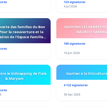
tures
123 signatures
6
4 Jul 2026
verte des familles du Bon
SAUVONS LES ARBRES DE
Pour la reouverture et la
MAURICE SARRA
ation de l’Espace Familles
 Endroit a Tours 37000
160 signatures
tures
16 Jun 2026
tre le kidnapping de Fiala
Soutien à la Viticultur
& Maryam
4 122 signatures
tures
4
30 Apr 2026