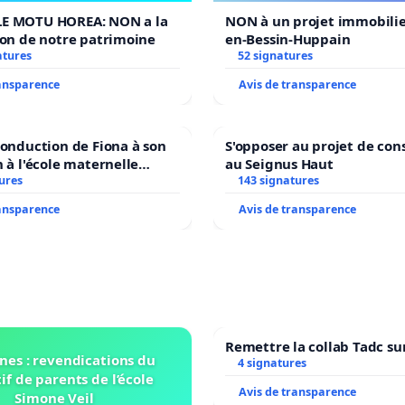
E MOTU HOREA: NON a la
NON à un projet immobilier
ion de notre patrimoine
en-Bessin-Huppain
atures
52 signatures
ransparence
Avis de transparence
conduction de Fiona à son
S'opposer au projet de con
n à l'école maternelle
au Seignus Haut
 auprès de Léo N. en
ures
143 signatures
ransparence
Avis de transparence
Remettre la collab Tadc su
nes : revendications du
4 signatures
if de parents de l’école
Avis de transparence
Simone Veil