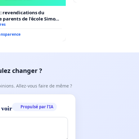
: revendications du
de parents de l’école Simone
res
ransparence
ulez changer ?
pinions. Allez-vous faire de même ?
Propulsé par l’IA
 voir