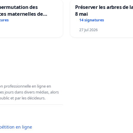
 permutation des
Préserver les arbres de l
ices maternelles de
8 mai
 et Laplaigne !
tures
14 signatures
s la stabilité de nos
27 Jul 2026
n professionnelle en ligne en
es jours dans divers médias, alors
ublic et par les décideurs.
pétition en ligne