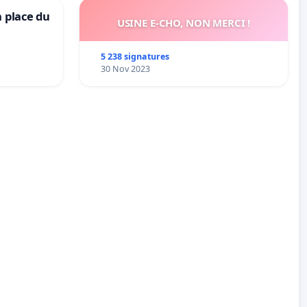
a place du
USINE E-CHO, NON MERCI !
5 238 signatures
30 Nov 2023