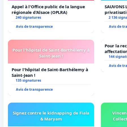
Appel à l'Office public de la langue
SAUVONS L
régionale d'Alsace (OPLRA)
privatisat
240 signatures
2 136 sign
Avis de transparence
Avis de t
Pour la re
Pour l'hôpital de Saint-Barthélemy à
affectatio
Saint-Jean !
LAMARTINE
144 signat
2026/2027
Avis de t
Pour l'hôpital de Saint-Barthélemy à
Saint-Jean !
135 signatures
Avis de transparence
Signez contre le kidnapping de Fiala
Vincen
& Maryam
Collect