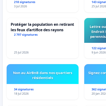
urbaine
218 signatures
143 signa
3 Jul 2026
25 Jul 202
Protéger la population en retirant
Lettre ou
les feux d’artifice des rayons
Endroit 
2 797 signatures
perennis
du Bon
122 signa
25 Jul 2026
9 Jun 2026
Non au AirBnB dans nos quartiers
Signez con
résidentiels
34 signatures
362 signa
18 Jul 2026
20 Jan 202