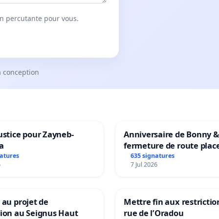
on percutante pour vous.
a conception
ustice pour Zayneb-
Anniversaire de Bonny &
a
fermeture de route plac
Maya M
natures
635 signatures
6
7 Jul 2026
 au projet de
Mettre fin aux restrictio
tion au Seignus Haut
rue de l’Oradou