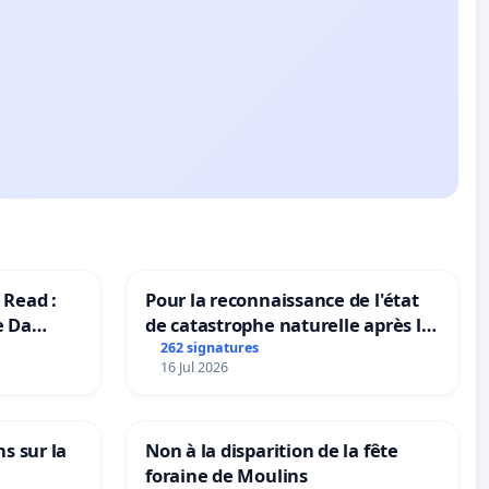
 Read :
Pour la reconnaissance de l'état
e Da
de catastrophe naturelle après la
grêle du 15 juillet 2026 à Aubenas
262 signatures
16 Jul 2026
et ses alentours
ns sur la
Non à la disparition de la fête
foraine de Moulins