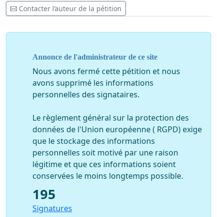
aesthetics of the neighborhood, could also affect the
Contacter l’auteur de la pétition
health of citizens according to several scientific studies
in progress.
By signing this petition, you are opposing the
installation of these new cold 3000k white light
Annonce de l'administrateur de ce site
fixtures in their current form and request that said
Nous avons fermé cette pétition et nous
installation of all the replacement street lights be
avons supprimé les informations
interrupted until such time as a mitigating solution
personnelles des signataires.
is decided upon and implemented.
Le règlement général sur la protection des
Such measures could include among others the use of
données de l'Union européenne ( RGPD) exige
acrylic globes and / or an orange colored film to change
que le stockage des informations
the tone and reduce the intensity of the white light.
personnelles soit motivé par une raison
légitime et que ces informations soient
conservées le moins longtemps possible.
195
Signatures