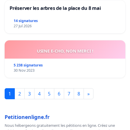
Préserver les arbres de la place du 8 mai
14 signatures
27 Jul 2026
USINE E-CHO, NON MERCI !
5 238 signatures
30 Nov 2023
1
2
3
4
5
6
7
8
»
Petitionenligne.fr
Nous hébergeons gratuitement les pétitions en ligne. Créez une