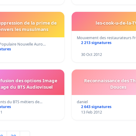
uppression de la prime de
les-cook-u-de-la-
envers les musulmans
Mouvement des restaurateurs F
2 213 signatures
opulaire Nouvelle Auro…
atures
30 Oct 2012
 fusion des options Image
Reconnaissance des Th
age du BTS Audiovisuel
Douces
nts du BTS métiers de…
daniel
atures
2 643 signatures
11
13 Feb 2012