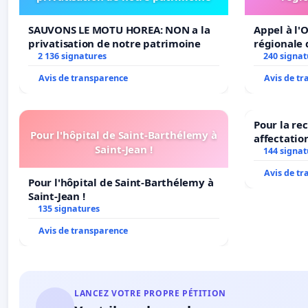
SAUVONS LE MOTU HOREA: NON a la
Appel à l'O
privatisation de notre patrimoine
régionale 
2 136 signatures
240 signat
Avis de transparence
Avis de t
Pour la re
Pour l'hôpital de Saint-Barthélemy à
affectatio
Saint-Jean !
LAMARTINE
144 signat
2026/2027
Avis de t
Pour l'hôpital de Saint-Barthélemy à
Saint-Jean !
135 signatures
Avis de transparence
LANCEZ VOTRE PROPRE PÉTITION