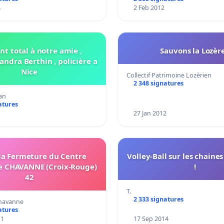
4
2 Feb 2012
nt total à notre amie ,
Sauvons la Lozère
ndra Berthin , policière a
Nice
Collectif Patrimoine Lozèrien
2 348 signatures
ian
atures
27 Jan 2012
la Fermeture du Centre
Volley-Ball sur les chaine
e CHAVANNE (Croix-Rouge)
!
42
T.
2 333 signatures
Chavanne
atures
11
17 Sep 2014