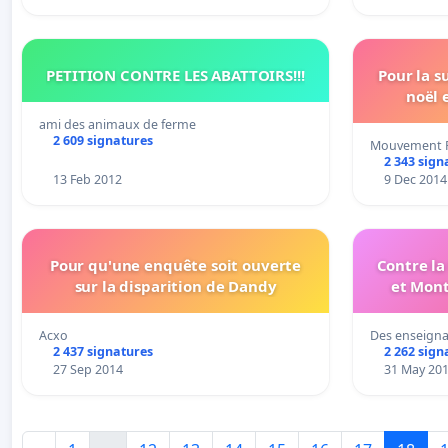
PETITION CONTRE LES ABATTOIRS!!!
Pour la s
noël 
ami des animaux de ferme
2 609 signatures
Mouvement P
2 343 sign
13 Feb 2012
9 Dec 2014
Pour qu'une enquête soit ouverte
Contre la
sur la disparition de Dandy
et Mont
Acxo
Des enseigna
2 437 signatures
2 262 sign
27 Sep 2014
31 May 20