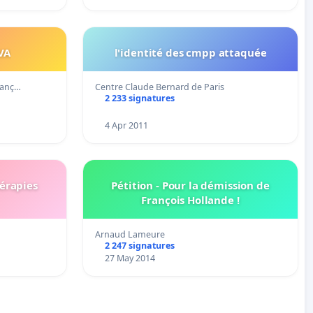
TVA
l'identité des cmpp attaquée
ranç…
Centre Claude Bernard de Paris
2 233 signatures
4 Apr 2011
érapies
Pétition - Pour la démission de
François Hollande !
Arnaud Lameure
2 247 signatures
27 May 2014