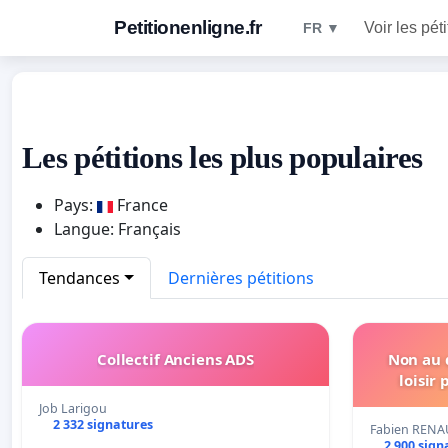
Petitionenligne.fr
Voir les pét
FR ▼
Les pétitions les plus populaires
Pays:
France
Langue: Français
Tendances
Dernières pétitions
Collectif Anciens ADS
Non au 
loisir
Job Larigou
2 332 signatures
Fabien RENA
2 900 sign