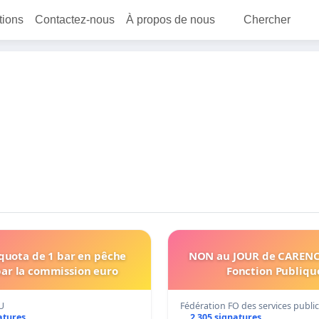
itions
Contactez-nous
À propos de nous
Chercher
quota de 1 bar en pêche
NON au JOUR de CARENCE
 par la commission euro
Fonction Publique
U
Fédération FO des services publi
atures
2 305 signatures