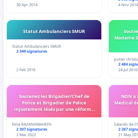
30 Apr 2014
4 Nov 201
Statut Ambulanciers SMUR
Soutie
Madame Sa
Statut Ambulanciers SMUR
2 349 signatures
potier christ
2 484 sign
2 Feb 2016
24 Jul 2016
Soutenez les Brigadier/Chef de
NON a 
Police et Brigadier de Police
Medical d
injustement lésés par une réforme
alors qu'ils sont détenteurs d'un
examen
Dina RAZANAMAHEFA
Salariés de 
2 307 signatures
2 267 sign
2 Mar 2022
21 May 20