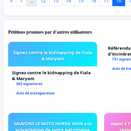
«
1
...
12
13
14
15
16
17
18
Pétitions promues par d'autres utilisateurs
Référendum
Signez contre le kidnapping de Fiala
d'incinéra
& Maryam
731 signat
Avis de t
Signez contre le kidnapping de Fiala
& Maryam
363 signatures
Avis de transparence
SAUVONS LE MOTU HOREA: NON a la
Appel à l
privatisation de notre patrimoine
régio