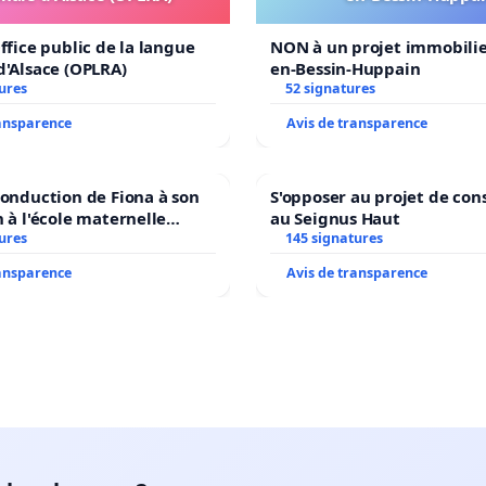
ffice public de la langue
NON à un projet immobilier
d'Alsace (OPLRA)
en-Bessin-Huppain
ures
52 signatures
ransparence
Avis de transparence
conduction de Fiona à son
S'opposer au projet de con
n à l'école maternelle
au Seignus Haut
 auprès de Léo N. en
ures
145 signatures
ransparence
Avis de transparence