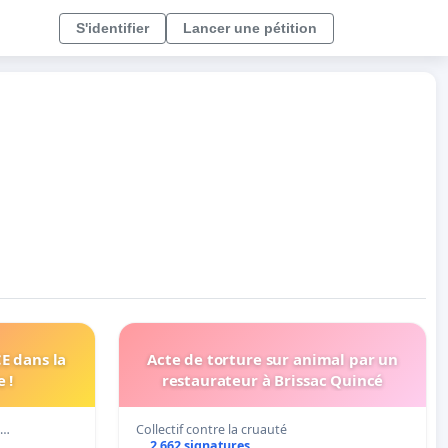
S'identifier
Lancer une pétition
 dans la
Acte de torture sur animal par un
 !
restaurateur à Brissac Quincé
c…
Collectif contre la cruauté
2 662 signatures