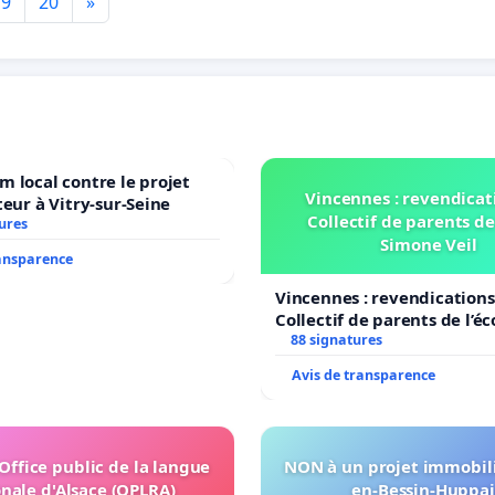
19
20
»
 local contre le projet
Vincennes : revendicat
teur à Vitry-sur-Seine
Collectif de parents de
ures
Simone Veil
ransparence
Vincennes : revendications
Collectif de parents de l’é
Veil
88 signatures
Avis de transparence
'Office public de la langue
NON à un projet immobili
nale d'Alsace (OPLRA)
en-Bessin-Huppa