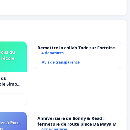
Remettre la collab Tadc sur Fortnite
ions du
4 signatures
 l’école
Avis de transparence
 du
cole Simone
Anniversaire de Bonny & Read :
er à Port-
fermeture de route place Da Maya M
in
637 signatures