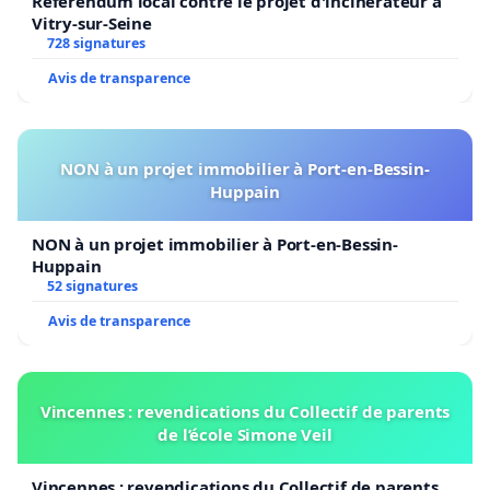
Référendum local contre le projet d'incinérateur à
Vitry-sur-Seine
728 signatures
Avis de transparence
NON à un projet immobilier à Port-en-Bessin-
Huppain
NON à un projet immobilier à Port-en-Bessin-
Huppain
52 signatures
Avis de transparence
Vincennes : revendications du Collectif de parents
de l’école Simone Veil
Vincennes : revendications du Collectif de parents