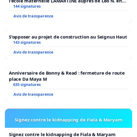
l'école maternelle LAMARTINE auprès de Léo N. en
2026/2027
144 signatures
Avis de transparence
S'opposer au projet de construction au Seignus Haut
143 signatures
Avis de transparence
Anniversaire de Bonny & Read : fermeture de route
place Da Maya M
635 signatures
Avis de transparence
Signez contre le kidnapping de Fiala & Maryam
Signez contre le kidnapping de Fiala & Maryam