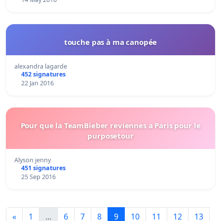
touche pas à ma canopée
alexandra lagarde
452 signatures
22 Jan 2016
Pour que la TeamBieber reviennes a Paris pour le
purposetour
Alyson jenny
451 signatures
25 Sep 2016
«
1
...
6
7
8
9
10
11
12
13