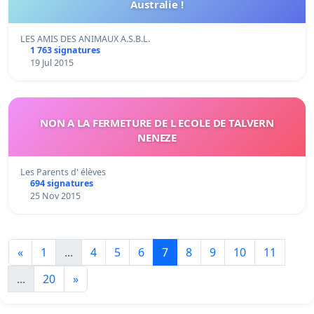
Australie !
LES AMIS DES ANIMAUX A.S.B.L.
1 763 signatures
19 Jul 2015
NON A LA FERMETURE DE L ECOLE DE TALVERN
NENEZE
Les Parents d' élèves
694 signatures
25 Nov 2015
«
1
...
4
5
6
7
8
9
10
11
...
20
»