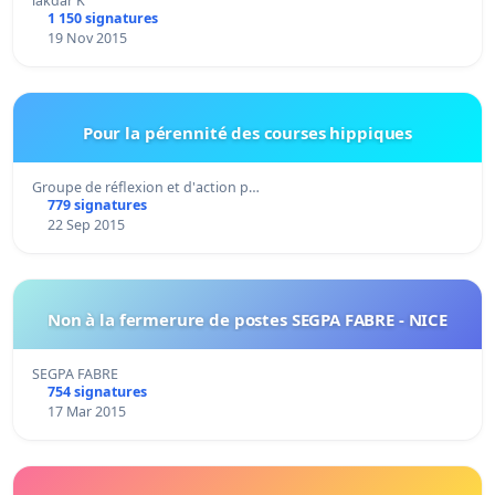
lakdar K
1 150 signatures
19 Nov 2015
Pour la pérennité des courses hippiques
Groupe de réflexion et d'action p…
779 signatures
22 Sep 2015
Non à la fermerure de postes SEGPA FABRE - NICE
SEGPA FABRE
754 signatures
17 Mar 2015