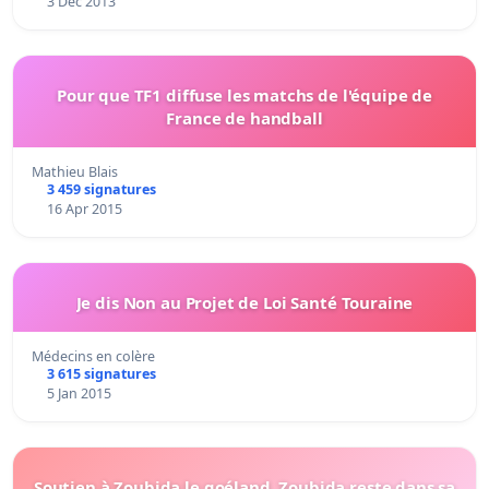
3 Dec 2013
Pour que TF1 diffuse les matchs de l'équipe de
France de handball
Mathieu Blais
3 459 signatures
16 Apr 2015
Je dis Non au Projet de Loi Santé Touraine
Médecins en colère
3 615 signatures
5 Jan 2015
Soutien à Zoubida le goéland. Zoubida reste dans sa