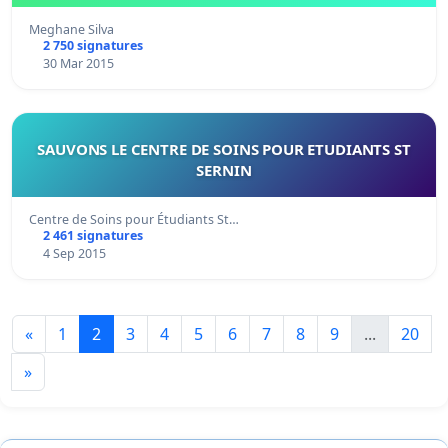
Meghane Silva
2 750 signatures
30 Mar 2015
SAUVONS LE CENTRE DE SOINS POUR ETUDIANTS ST
SERNIN
Centre de Soins pour Étudiants St…
2 461 signatures
4 Sep 2015
«
1
2
3
4
5
6
7
8
9
...
20
»