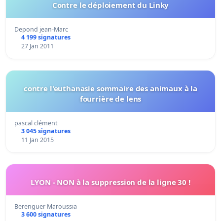
Contre le déploiement du Linky
Depond jean-Marc
4 199 signatures
27 Jan 2011
contre l'euthanasie sommaire des animaux à la
fourrière de lens
pascal clément
3 045 signatures
11 Jan 2015
LYON - NON à la suppression de la ligne 30 !
Berenguer Maroussia
3 600 signatures