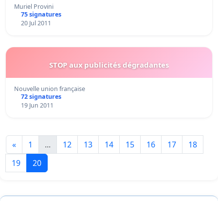
Muriel Provini
75 signatures
20 Jul 2011
STOP aux publicités dégradantes
Nouvelle union française
72 signatures
19 Jun 2011
«
1
...
12
13
14
15
16
17
18
19
20