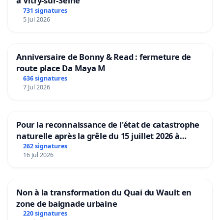
à Vitry-sur-Seine
731 signatures
5 Jul 2026
Anniversaire de Bonny & Read : fermeture de
route place Da Maya M
636 signatures
7 Jul 2026
Pour la reconnaissance de l'état de catastrophe
naturelle après la grêle du 15 juillet 2026 à
Aubenas et ses alentours
262 signatures
16 Jul 2026
Non à la transformation du Quai du Wault en
zone de baignade urbaine
220 signatures