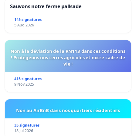
Sauvons notre ferme pallsade
145 signatures
5 Aug 2026
Non à la déviation de la RN113 dans ces conditions
! Protégeons nos terres agricoles et notre cadre de
vie !
415 signatures
9 Nov 2025
Non au AirBnB dans nos quartiers résidentiels
35 signatures
18 Jul 2026