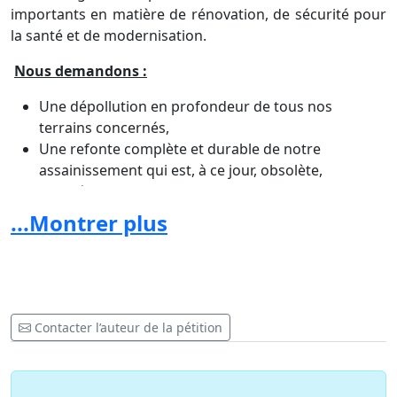
importants en matière de rénovation, de sécurité pour
la santé et de modernisation.
Nous demandons :
Une dépollution en profondeur de tous nos
terrains concernés,
Une refonte complète et durable de notre
assainissement qui est, à ce jour, obsolète,
Des décisions rapides et efficaces en faveur de la
circulation et des Transports Collectifs.
...Montrer plus
Pour toutes ces raisons nous proposons aux services
de
l’Etat,
au
Conseil Général,
au
Conseil Régional,
à
la
Communauté Urbaine Marseille-Provence-Métropole
et à
la Ville de Marseille
un projet alternatif :
Contacter l’auteur de la pétition
- Tout d’abord préempter le terrain, puis créer un
ESPACE
dédié à
la MER
(tel qu’un marché artisanal avec
le concept de
l’Economie Sociale et Solidaire
) avec un