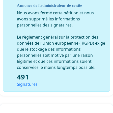
parking réduit aux clients et visiteurs de cet espace.
Annonce de l'administrateur de ce site
Nous avons fermé cette pétition et nous
- Cet espace serait essentiellement tourné vers les
avons supprimé les informations
Métiers
de la Mer
en partenariat avec toutes les écoles
personnelles des signataires.
spécialisées sur ce sujet (dans le secteur ce n’est pas ce
qui manque)
Le règlement général sur la protection des
- Un
Musée de la Mer et de nos Calanques
,
données de l'Union européenne ( RGPD) exige
que le stockage des informations
- Un
espace d’accueil
pour le transit des élèves et
personnelles soit motivé par une raison
des groupes qui vont aller visiter le Parc National des
légitime et que ces informations soient
Calanques,
conservées le moins longtemps possible.
- Une
salle de conférence
et d’animation
toujours
491
sur la même thématique,
Signatures
- Et, grâce au Conservatoire du Littoral, un
classement d’une zone industrielle en site protégé.
Ce projet devra remplir deux conditions :
respecter