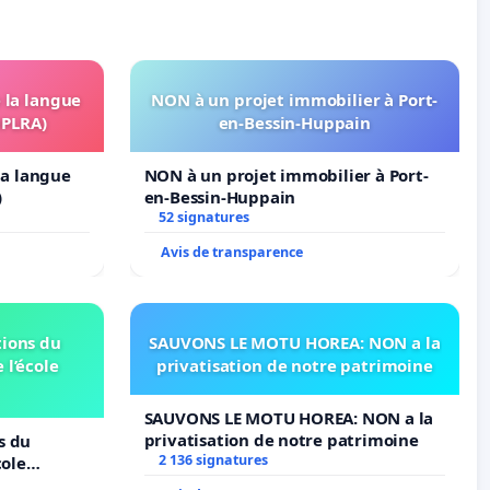
e la langue
NON à un projet immobilier à Port-
OPLRA)
en-Bessin-Huppain
 la langue
NON à un projet immobilier à Port-
)
en-Bessin-Huppain
52 signatures
Avis de transparence
tions du
SAUVONS LE MOTU HOREA: NON a la
 l’école
privatisation de notre patrimoine
SAUVONS LE MOTU HOREA: NON a la
privatisation de notre patrimoine
s du
2 136 signatures
cole