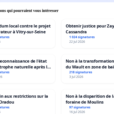
ions qui pourraient vous intéresser
um local contre le projet
Obtenir justice pour Za
rateur à Vitry-sur-Seine
Cassandra
atures
1 024 signatures
6
22 Jul 2026
reconnaissance de l'état
Non à la transformatio
trophe naturelle après la
du Wault en zone de ba
 15 juillet 2026 à Aubenas
urbaine
atures
218 signatures
26
3 Jul 2026
lentours
in aux restrictions sur la
Non à la disparition de l
’Oradou
foraine de Moulins
atures
97 signatures
6
16 Jul 2026