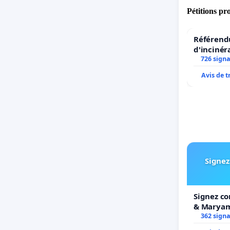
Pétitions pr
Référendu
d'incinér
726 sign
Avis de 
Signez
Signez co
& Marya
362 sign