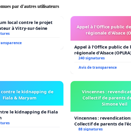
omues par d'autres utilisateurs
m local contre le projet
Appel à l'Office public d
ateur à Vitry-sur-Seine
régionale d'Alsace (
atures
transparence
Appel à l'Office public de
régionale d'Alsace (OPLRA
240 signatures
Avis de transparence
 contre le kidnapping de
Vincennes : revendica
Fiala & Maryam
Collectif de parents de
Simone Veil
ntre le kidnapping de Fiala
m
Vincennes : revendication
atures
Collectif de parents de l’é
Simone Veil
88 signatures