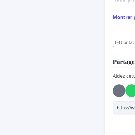
donc je 
Merci à 
Montrer 
Plein de
Contact
Partager
Aidez cett