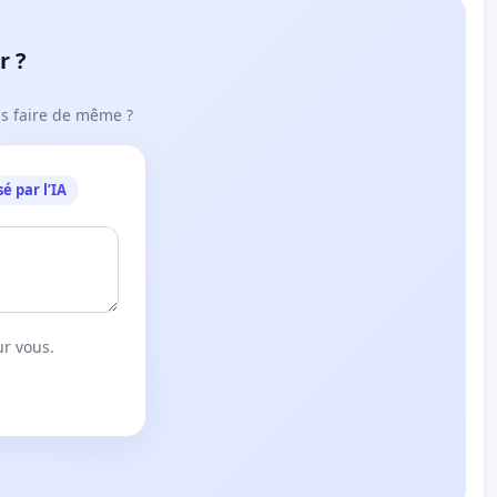
r ?
ous faire de même ?
é par l’IA
ur vous.