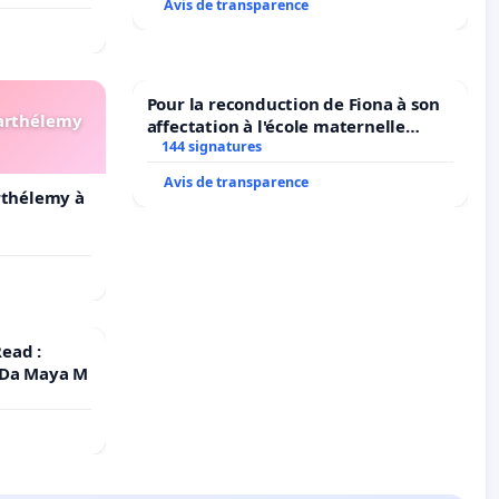
Avis de transparence
Pour la reconduction de Fiona à son
Barthélemy
affectation à l'école maternelle
LAMARTINE auprès de Léo N. en
144 signatures
2026/2027
Avis de transparence
arthélemy à
ead :
 Da Maya M