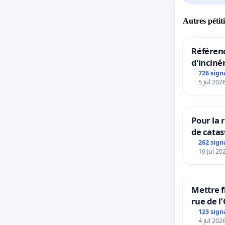
Autres pétit
Référend
d'inciné
726 sign
5 Jul 202
Pour la 
de catas
grêle du
262 sign
16 Jul 20
et ses a
Mettre f
rue de l
123 sign
4 Jul 202