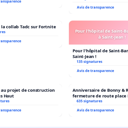
transparence
Avis de transparence
la collab Tadc sur Fortnite
Pour l'hôpital de Saint-
res
à Saint-Jean !
transparence
Pour l'hôpital de Saint-B
Saint-Jean !
135 signatures
Avis de transparence
 au projet de construction
Anniversaire de Bonny & R
us Haut
fermeture de route place
atures
635 signatures
transparence
Avis de transparence