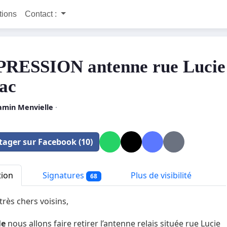
itions
Contact :
RESSION antenne rue Lucie
ac
amin Menvielle
·
tager sur Facebook (10)
tion
Signatures
Plus de visibilité
68
très chers voisins,
le
nous allons faire retirer l’antenne relais située rue Lucie