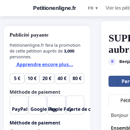
Petitionenligne.fr
Voir les pét
FR ▼
Publicité payante
SUPP
Petitionenligne.fr fera la promotion
aubr
de cette pétition auprès de
3,000
personnes.
Benj
B
Apprendre encore plus...
5 €
10 €
20 €
40 €
80 €
Par
Méthode de paiement
Péti
PayPal
Google Pay
Apple Pay
Carte de crédit
Bonjour 
Méthode de paiement
Ensemb