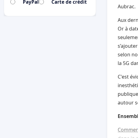
PayPal
Carte de crédit
Aubrac.
Aux dern
Or à dat
seulemen
s’ajoute
selon no
la 5G dan
C'est év
inesthéti
publique
autour s
Ensemb
Comment 