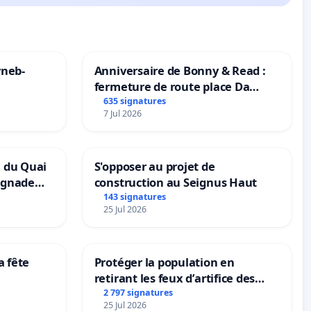
yneb-
Anniversaire de Bonny & Read :
fermeture de route place Da
Maya M
635 signatures
7 Jul 2026
n du Quai
S'opposer au projet de
ignade
construction au Seignus Haut
143 signatures
25 Jul 2026
a fête
Protéger la population en
retirant les feux d’artifice des
rayons
2 797 signatures
25 Jul 2026