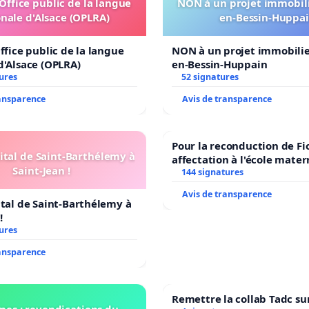
'Office public de la langue
NON à un projet immobili
nale d'Alsace (OPLRA)
en-Bessin-Huppa
ffice public de la langue
NON à un projet immobilier
d'Alsace (OPLRA)
en-Bessin-Huppain
ures
52 signatures
ransparence
Avis de transparence
Pour la reconduction de Fi
ital de Saint-Barthélemy à
affectation à l'école mater
Saint-Jean !
LAMARTINE auprès de Léo 
144 signatures
2026/2027
Avis de transparence
ital de Saint-Barthélemy à
!
ures
ransparence
Remettre la collab Tadc su
nes : revendications du