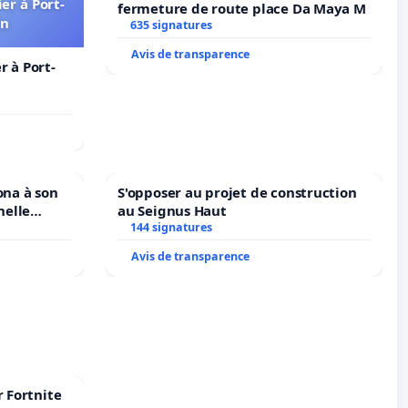
er à Port-
fermeture de route place Da Maya M
in
635 signatures
Avis de transparence
 à Port-
ona à son
S'opposer au projet de construction
nelle
au Seignus Haut
N. en
144 signatures
Avis de transparence
r Fortnite