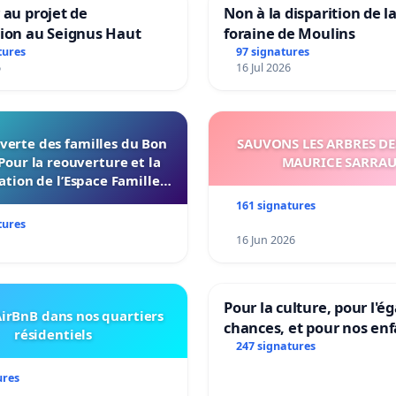
 au projet de
Non à la disparition de la
tion au Seignus Haut
foraine de Moulins
tures
97 signatures
6
16 Jul 2026
verte des familles du Bon
SAUVONS LES ARBRES DE
Pour la reouverture et la
MAURICE SARRA
ation de l’Espace Familles
 Endroit a Tours 37000
161 signatures
tures
16 Jun 2026
Pour la culture, pour l'ég
irBnB dans nos quartiers
chances, et pour nos enf
résidentiels
247 signatures
ures