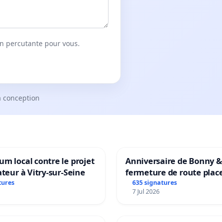
on percutante pour vous.
a conception
m local contre le projet
Anniversaire de Bonny &
ateur à Vitry-sur-Seine
fermeture de route plac
Maya M
tures
635 signatures
7 Jul 2026