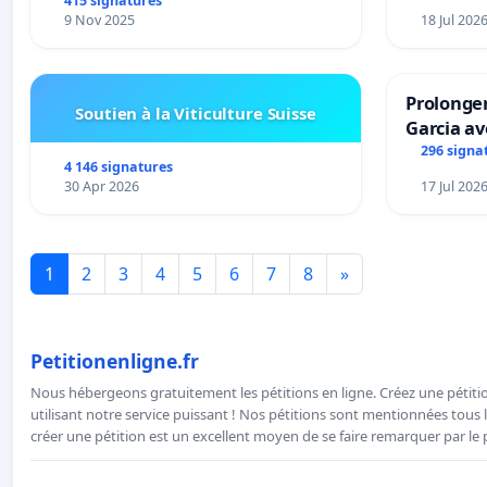
415 signatures
9 Nov 2025
18 Jul 202
Prolonger
Soutien à la Viticulture Suisse
Garcia av
296 signa
4 146 signatures
30 Apr 2026
17 Jul 202
1
2
3
4
5
6
7
8
»
Petitionenligne.fr
Nous hébergeons gratuitement les pétitions en ligne. Créez une pétitio
utilisant notre service puissant ! Nos pétitions sont mentionnées tous l
créer une pétition est un excellent moyen de se faire remarquer par le p