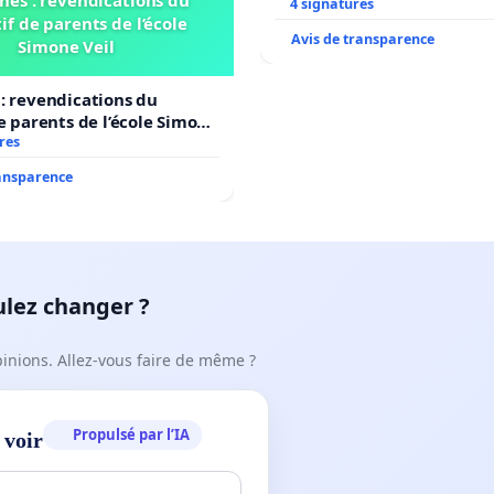
4 signatures
if de parents de l’école
Avis de transparence
Simone Veil
: revendications du
de parents de l’école Simone
res
ransparence
ulez changer ?
pinions. Allez-vous faire de même ?
Propulsé par l’IA
 voir