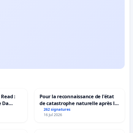
 Read :
Pour la reconnaissance de l'état
e Da
de catastrophe naturelle après la
grêle du 15 juillet 2026 à Aubenas
262 signatures
16 Jul 2026
et ses alentours