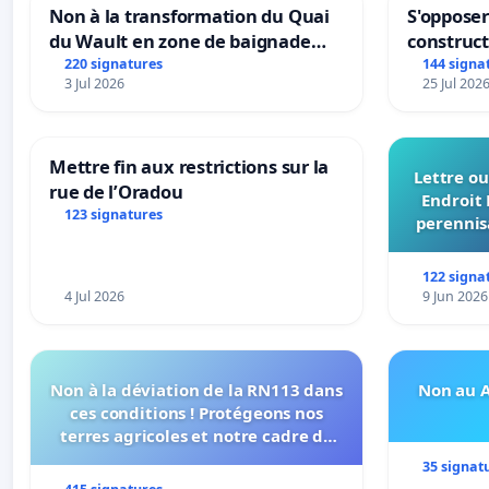
Non à la transformation du Quai
S'opposer
du Wault en zone de baignade
construc
urbaine
220 signatures
144 signa
3 Jul 2026
25 Jul 202
Mettre fin aux restrictions sur la
Lettre ou
rue de l’Oradou
Endroit 
123 signatures
perennis
du Bon
122 signa
4 Jul 2026
9 Jun 2026
Non à la déviation de la RN113 dans
Non au A
ces conditions ! Protégeons nos
terres agricoles et notre cadre de
vie !
35 signat