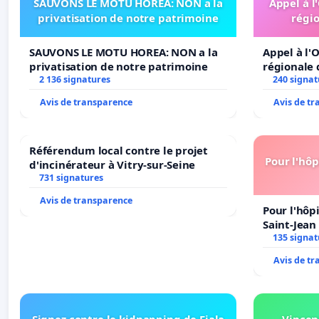
SAUVONS LE MOTU HOREA: NON a la
Appel à l
privatisation de notre patrimoine
régio
SAUVONS LE MOTU HOREA: NON a la
Appel à l'O
privatisation de notre patrimoine
régionale 
2 136 signatures
240 signat
Avis de transparence
Avis de t
Référendum local contre le projet
Pour l'hôp
d'incinérateur à Vitry-sur-Seine
731 signatures
Avis de transparence
Pour l'hôp
Saint-Jean 
135 signat
Avis de t
Signez contre le kidnapping de Fiala
Vincen