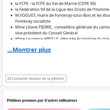
la FCPE - la FCPE du Val-de-Marne (CDPE 94)
la Fédération 94 de la Ligue des Droits de l’Homme
M.VOGUET, maire de Fontenay-sous-Bois et les élus
Fontenay socialiste
Mme Liliane PIERRE, conseillère générale du canton 
vice-président du Conseil Général
Mme Laurence ABEILLE, députée écologiste du Val
Comité FEMMES SOLIDAIRES de Fontenay-sous-Bo
...Montrer plus
Union des Familles Laïques (UFAL)
le PARTI COMMUNISTE Fontenay-sous-Bois – la Féd
GAUCHE - le NPA 94 – Ensemble 94 - EELV Fontenay-
gauche de Fontenay-sous-Bois - le PARTI SOCIALIS
du 94
Contacter l’auteur de la pétition
CGT Educ'Action 94 - SUD EDUCATION 94 - SNUIPP-F
locale CGT
Information du 8/12/14: Stéphanie Michel a été mis
Pétitions promues par d'autres utilisateurs