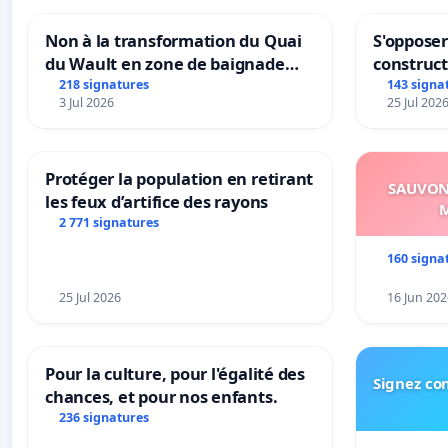
Non à la transformation du Quai
S'opposer
du Wault en zone de baignade
construc
urbaine
218 signatures
143 signa
3 Jul 2026
25 Jul 202
Protéger la population en retirant
SAUVONS
les feux d’artifice des rayons
M
2 771 signatures
160 signa
25 Jul 2026
16 Jun 202
Pour la culture, pour l'égalité des
Signez con
chances, et pour nos enfants.
236 signatures