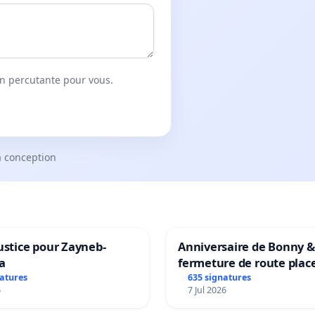
on percutante pour vous.
a conception
ustice pour Zayneb-
Anniversaire de Bonny &
a
fermeture de route plac
Maya M
natures
635 signatures
6
7 Jul 2026