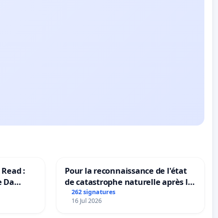
 Read :
Pour la reconnaissance de l'état
e Da
de catastrophe naturelle après la
grêle du 15 juillet 2026 à Aubenas
262 signatures
16 Jul 2026
et ses alentours