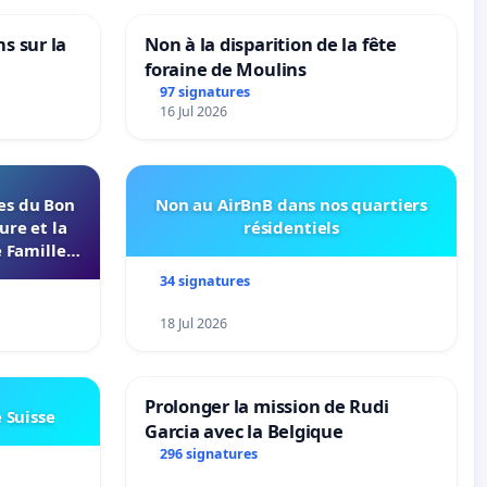
ns sur la
Non à la disparition de la fête
foraine de Moulins
97 signatures
16 Jul 2026
les du Bon
Non au AirBnB dans nos quartiers
ure et la
résidentiels
 Familles
s 37000
34 signatures
18 Jul 2026
Prolonger la mission de Rudi
e Suisse
Garcia avec la Belgique
296 signatures