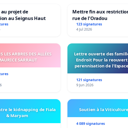
 au projet de
Mettre fin aux restrictio
tion au Seignus Haut
rue de l’Oradou
tures
123 signatures
6
4 Jul 2026
 LES ARBRES DES ALLÉES
Lettre ouverte des famil
AURICE SARRAUT
Endroit Pour la reouvert
perennisation de l’Espace
du Bon Endroit a Tour
tures
121 signatures
6
9 Jun 2026
tre le kidnapping de Fiala
Soutien à la Viticultur
& Maryam
4 089 signatures