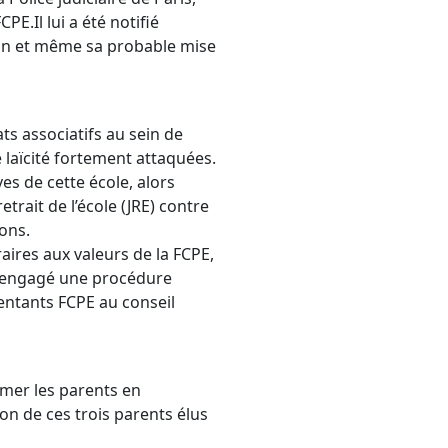
PE.Il lui a été notifié
ion et même sa probable mise
ts associatifs au sein de
e laïcité fortement attaquées.
es de cette école, alors
rait de l’école (JRE) contre
çons.
raires aux valeurs de la FCPE,
a engagé une procédure
sentants FCPE au conseil
rmer les parents en
ion de ces trois parents élus