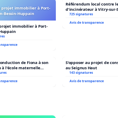
Référendum local contre le
projet immobilier à Port-
d'incinérateur à Vitry-sur-
n-Bessin-Huppain
725 signatures
Avis de transparence
rojet immobilier à Port-
-Huppain
res
ransparence
conduction de Fiona à son
S'opposer au projet de con
n à l'école maternelle
au Seignus Haut
 auprès de Léo N. en
ures
143 signatures
ransparence
Avis de transparence