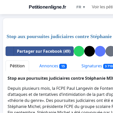
Petitionenligne.fr
Voir les pét
FR ▼
Stop aux poursuites judiciaires contre Stépha
Partager sur Facebook (49)
Pétition
Annonces
Signatures
15
3 710
Stop aux poursuites judiciaires contre Stéphanie MI
Depuis plusieurs mois, la FCPE Paul Langevin de Fontena
d’attaques et de tentatives d’intimidation de la part d
«théorie du genre». Des poursuites judiciaires ont été 
Stéphanie Michel, présidente FCPE du groupe scolaire 
Fin septembre, Stéphanie Michel a été convoquée par la 