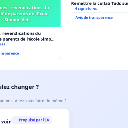
Remettre la collab Tadc su
nes : revendications du
4 signatures
if de parents de l’école
Avis de transparence
Simone Veil
: revendications du
de parents de l’école Simone
res
ransparence
ulez changer ?
pinions. Allez-vous faire de même ?
Propulsé par l’IA
 voir