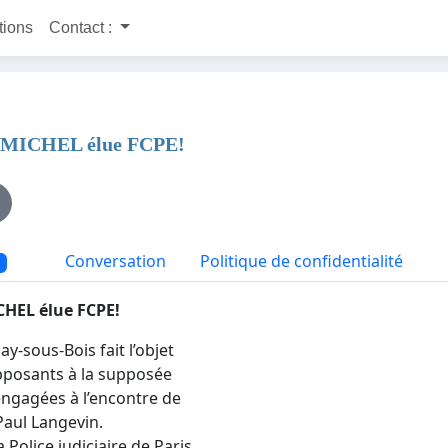
itions
Contact :
nie MICHEL élue FCPE!
Conversation
Politique de confidentialité
CHEL élue FCPE!
y-sous-Bois fait l’objet
’opposants à la supposée
engagées à l’encontre de
Paul Langevin.
Police judiciaire de Paris,