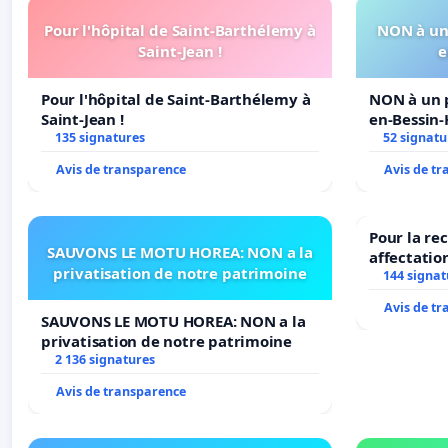
Pour l'hôpital de Saint-Barthélemy à
NON à un 
Saint-Jean !
e
Pour l'hôpital de Saint-Barthélemy à
NON à un p
Saint-Jean !
en-Bessin
135 signatures
52 signatu
Avis de transparence
Avis de t
Pour la re
SAUVONS LE MOTU HOREA: NON a la
affectatio
privatisation de notre patrimoine
LAMARTINE
144 signat
2026/2027
Avis de t
SAUVONS LE MOTU HOREA: NON a la
privatisation de notre patrimoine
2 136 signatures
Avis de transparence