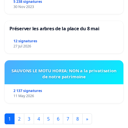
5 238 signatures
30 Nov 2023
Préserver les arbres de la place du 8 mai
12 signatures
27 Jul 2026
SAUVONS LE MOTU HOREA: NON a la privatisation
de notre patrimoine
2 137 signatures
11 May 2026
1
2
3
4
5
6
7
8
»