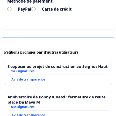
Méthode de paiement
concernés.
PayPal
Carte de crédit
L’OIM, complice de l’invasion migratoire.
L’OIM ne se contente pas de
gérer
les migrations,
elle les organise et les favorise, transformant
l’Europe et la Suisse en terres d’accueil forcé.
Pourquoi devrions-nous financer notre propre
grand remplacement
?
Pétitions promues par d'autres utilisateurs
🇨🇭
La Suisse d’abord
🇨🇭
S'opposer au projet de construction au Seignus Haut
📢
SIGNEZ ET PARTAGEZ CETTE PÉTITION
📢
143 signatures
Avis de transparence
Anniversaire de Bonny & Read : fermeture de route
place Da Maya M
635 signatures
Avis de transparence