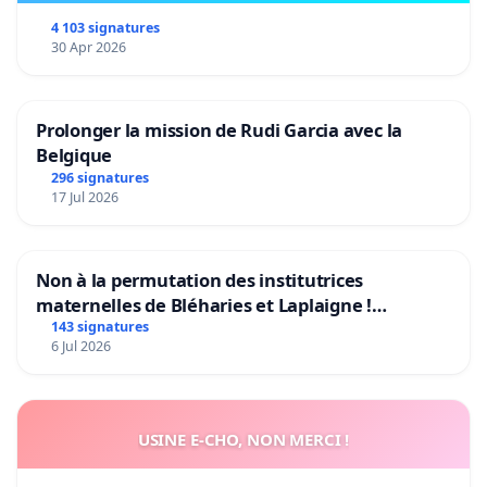
4 103 signatures
30 Apr 2026
Prolonger la mission de Rudi Garcia avec la
Belgique
296 signatures
17 Jul 2026
Non à la permutation des institutrices
maternelles de Bléharies et Laplaigne !
Préservons la stabilité de nos enfants.
143 signatures
6 Jul 2026
USINE E-CHO, NON MERCI !