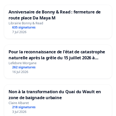
Anniversaire de Bonny & Read : fermeture de
route place Da Maya M
Librairie Bonny & Read
635 signatures
7 Jul 2026
Pour la reconnaissance de l'état de catastrophe
naturelle après la grêle du 15 juillet 2026 à
Aubenas et ses alentours
Lefebvre Morgane
262 signatures
16 Jul 2026
Non à la transformation du Quai du Wault en
zone de baignade urbaine
Claire Albaret
218 signatures
3 Jul 2026