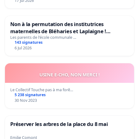
17 Jul 2026
Non à la permutation des institutrices
maternelles de Bléharies et Laplaigne !
Préservons la stabilité de nos enfants.
Les parents de l'école communale …
143 signatures
6 Jul 2026
USINE E-CHO, NON MERCI !
Le Collectif Touche pas à ma forê…
5 238 signatures
30 Nov 2023
Préserver les arbres de la place du 8 mai
Emilie Comont