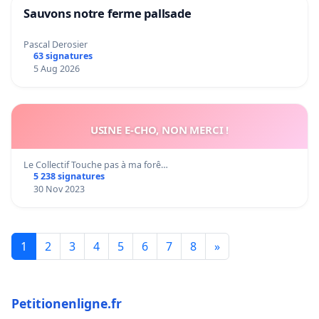
Sauvons notre ferme pallsade
Pascal Derosier
63 signatures
5 Aug 2026
USINE E-CHO, NON MERCI !
Le Collectif Touche pas à ma forê…
5 238 signatures
30 Nov 2023
1
2
3
4
5
6
7
8
»
Petitionenligne.fr