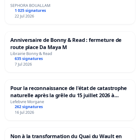
SEPHORA BOUALLAM
1 025 signatures
22 Jul 2026
Anniversaire de Bonny & Read : fermeture de
route place Da Maya M
Librairie Bonny & Read
635 signatures
7 Jul 2026
Pour la reconnaissance de l'état de catastrophe
naturelle après la grêle du 15 juillet 2026 à
Aubenas et ses alentours
Lefebvre Morgane
262 signatures
16 Jul 2026
Non à la transformation du Quai du Wault en