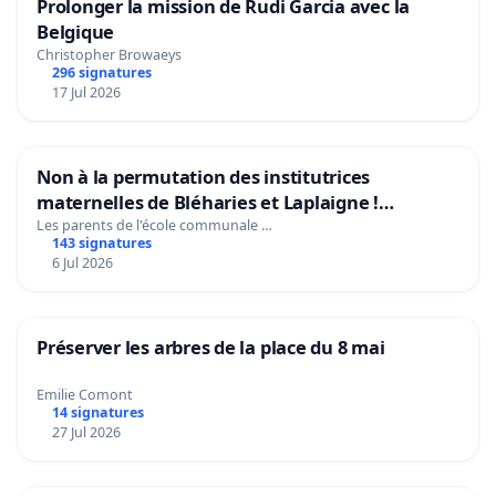
Prolonger la mission de Rudi Garcia avec la
Belgique
Christopher Browaeys
296 signatures
17 Jul 2026
Non à la permutation des institutrices
maternelles de Bléharies et Laplaigne !
Préservons la stabilité de nos enfants.
Les parents de l'école communale …
143 signatures
6 Jul 2026
Préserver les arbres de la place du 8 mai
Emilie Comont
14 signatures
27 Jul 2026