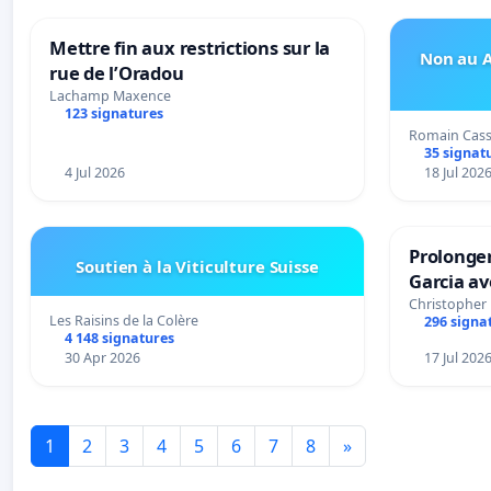
Mettre fin aux restrictions sur la
Non au A
rue de l’Oradou
Lachamp Maxence
123 signatures
Romain Cas
35 signat
4 Jul 2026
18 Jul 202
Prolonger
Soutien à la Viticulture Suisse
Garcia av
Christopher
Les Raisins de la Colère
296 signa
4 148 signatures
30 Apr 2026
17 Jul 202
1
2
3
4
5
6
7
8
»