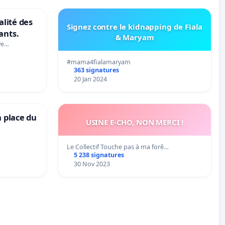
alité des
Signez contre le kidnapping de Fiala
ants.
& Maryam
ve…
#mama4fialamaryam
363 signatures
20 Jan 2024
a place du
USINE E-CHO, NON MERCI !
Le Collectif Touche pas à ma forê…
5 238 signatures
30 Nov 2023