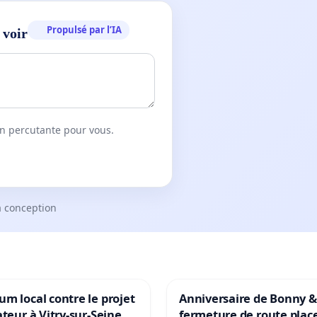
Propulsé par l’IA
 voir
on percutante pour vous.
a conception
m local contre le projet
Anniversaire de Bonny &
ateur à Vitry-sur-Seine
fermeture de route plac