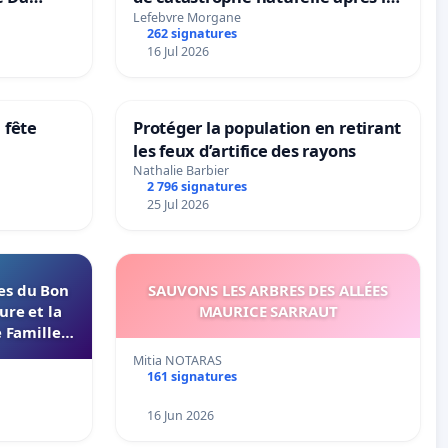
grêle du 15 juillet 2026 à Aubenas
Lefebvre Morgane
262 signatures
et ses alentours
16 Jul 2026
 fête
Protéger la population en retirant
les feux d’artifice des rayons
Nathalie Barbier
2 796 signatures
25 Jul 2026
les du Bon
SAUVONS LES ARBRES DES ALLÉES
ure et la
MAURICE SARRAUT
 Familles
s 37000
Mitia NOTARAS
161 signatures
16 Jun 2026