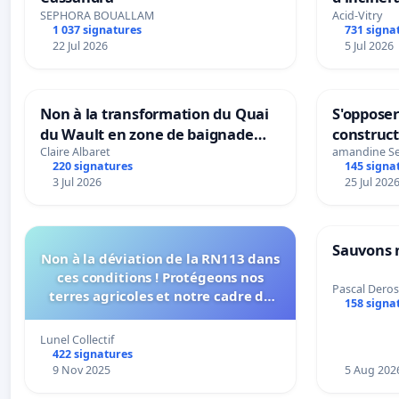
SEPHORA BOUALLAM
Acid-Vitry
1 037 signatures
731 signa
22 Jul 2026
5 Jul 2026
Non à la transformation du Quai
S'opposer
du Wault en zone de baignade
construc
urbaine
Claire Albaret
amandine S
220 signatures
145 signa
3 Jul 2026
25 Jul 202
Sauvons 
Non à la déviation de la RN113 dans
ces conditions ! Protégeons nos
Pascal Deros
terres agricoles et notre cadre de
158 signa
vie !
Lunel Collectif
422 signatures
9 Nov 2025
5 Aug 202