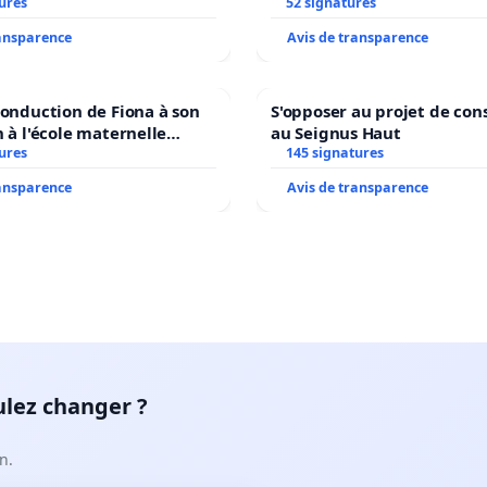
ures
52 signatures
ransparence
Avis de transparence
conduction de Fiona à son
S'opposer au projet de con
n à l'école maternelle
au Seignus Haut
 auprès de Léo N. en
ures
145 signatures
ransparence
Avis de transparence
ulez changer ?
n.