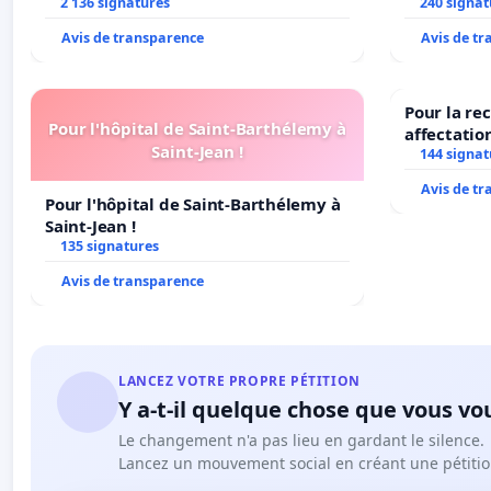
2 136 signatures
240 signat
Avis de transparence
Avis de t
Pour la re
Pour l'hôpital de Saint-Barthélemy à
affectatio
Saint-Jean !
LAMARTINE
144 signat
2026/2027
Avis de t
Pour l'hôpital de Saint-Barthélemy à
Saint-Jean !
135 signatures
Avis de transparence
LANCEZ VOTRE PROPRE PÉTITION
Y a-t-il quelque chose que vous vo
Le changement n'a pas lieu en gardant le silence.
Lancez un mouvement social en créant une pétitio