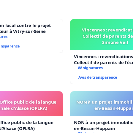
 local contre le projet
Vincennes : revendicat
teur à Vitry-sur-Seine
Collectif de parents de
ures
Simone Veil
ransparence
Vincennes : revendications
Collectif de parents de l’é
Veil
88 signatures
Avis de transparence
'Office public de la langue
NON à un projet immobili
nale d'Alsace (OPLRA)
en-Bessin-Huppa
ffice public de la langue
NON à un projet immobilier
d'Alsace (OPLRA)
en-Bessin-Huppain