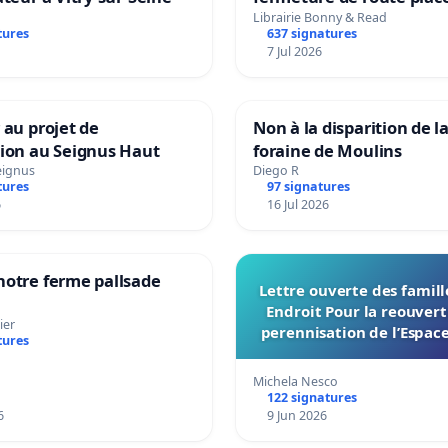
Maya M
Librairie Bonny & Read
tures
637 signatures
7 Jul 2026
 au projet de
Non à la disparition de la
tion au Seignus Haut
foraine de Moulins
eignus
Diego R
tures
97 signatures
6
16 Jul 2026
notre ferme pallsade
Lettre ouverte des famil
Endroit Pour la reouvert
ier
perennisation de l’Espace
tures
du Bon Endroit a Tour
Michela Nesco
122 signatures
6
9 Jun 2026