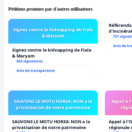
Pétitions promues par d'autres utilisateurs
Référendum
Signez contre le kidnapping de Fiala
d'incinéra
& Maryam
731 signat
Avis de t
Signez contre le kidnapping de Fiala
& Maryam
363 signatures
Avis de transparence
SAUVONS LE MOTU HOREA: NON a la
Appel à l
privatisation de notre patrimoine
régio
SAUVONS LE MOTU HOREA: NON a la
Appel à l'O
privatisation de notre patrimoine
régionale 