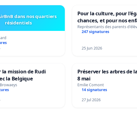
Pour la culture, pour l'ég
irBnB dans nos quartiers
chances, et pour nos enf
résidentiels
Représentants des parents d'élè
247 signatures
sard
ures
6
25 Jun 2026
 la mission de Rudi
Préserver les arbres de l
ec la Belgique
8 mai
 Browaeys
Emilie Comont
tures
14 signatures
6
27 Jul 2026