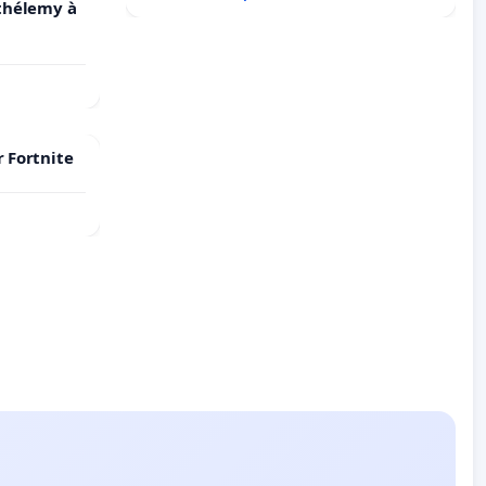
rthélemy à
r Fortnite