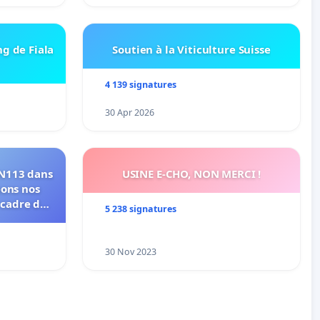
ng de Fiala
Soutien à la Viticulture Suisse
4 139 signatures
30 Apr 2026
RN113 dans
USINE E-CHO, NON MERCI !
eons nos
 cadre de
5 238 signatures
30 Nov 2023