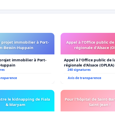
projet immobilier à Port-
Appel à l'Office public de
n-Bessin-Huppain
régionale d'Alsace (
rojet immobilier à Port-
Appel à l'Office public de 
-Huppain
régionale d'Alsace (OPLRA)
res
240 signatures
ransparence
Avis de transparence
tre le kidnapping de Fiala
Pour l'hôpital de Saint-B
& Maryam
Saint-Jean !