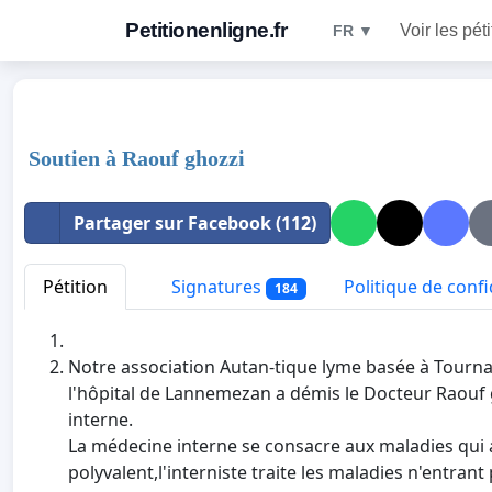
Petitionenligne.fr
Voir les pét
FR ▼
Soutien à Raouf ghozzi
Partager sur Facebook (112)
Pétition
Signatures
Politique de confi
184
Notre association Autan-tique lyme basée à Tournay
l'hôpital de Lannemezan a démis le Docteur Raouf
interne.
La médecine interne se consacre aux maladies qui a
polyvalent,l'interniste traite les maladies n'entran