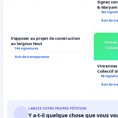
Signez con
& Maryam
362 signat
Avis de t
S'opposer au projet de construction
Vincen
au Seignus Haut
Collect
144 signatures
Avis de transparence
Vincennes 
Collectif 
Veil
88 signatu
Avis de t
LANCEZ VOTRE PROPRE PÉTITION
Y a-t-il quelque chose que vous vo