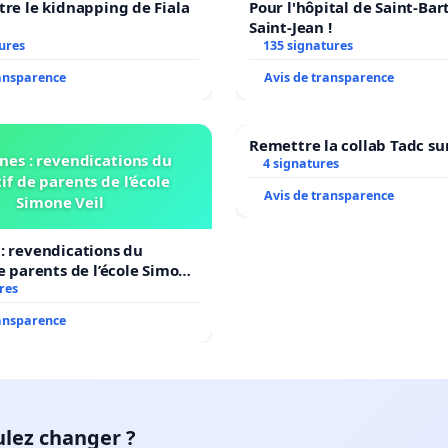
tre le kidnapping de Fiala
Pour l'hôpital de Saint-Ba
Saint-Jean !
ures
135 signatures
ransparence
Avis de transparence
Remettre la collab Tadc su
nes : revendications du
4 signatures
if de parents de l’école
Avis de transparence
Simone Veil
: revendications du
de parents de l’école Simone
res
ransparence
ulez changer ?