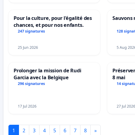
Pour la culture, pour l'égalité des
Sauvons 
chances, et pour nos enfants.
247 signatures
128 signa
25 Jun 2026
5 Aug 202
Prolonger la mission de Rudi
Préserver
Garcia avec la Belgique
8 mai
296 signatures
14 signat
17 Jul 2026
27 Jul 202
1
2
3
4
5
6
7
8
»