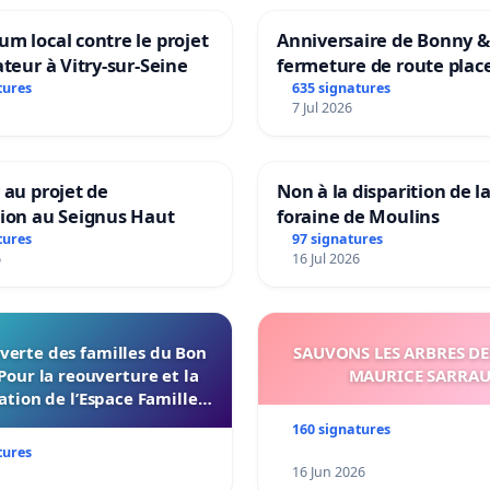
m local contre le projet
Anniversaire de Bonny &
ateur à Vitry-sur-Seine
fermeture de route plac
Maya M
tures
635 signatures
7 Jul 2026
 au projet de
Non à la disparition de la
tion au Seignus Haut
foraine de Moulins
tures
97 signatures
6
16 Jul 2026
verte des familles du Bon
SAUVONS LES ARBRES DE
Pour la reouverture et la
MAURICE SARRA
ation de l’Espace Familles
 Endroit a Tours 37000
160 signatures
tures
16 Jun 2026