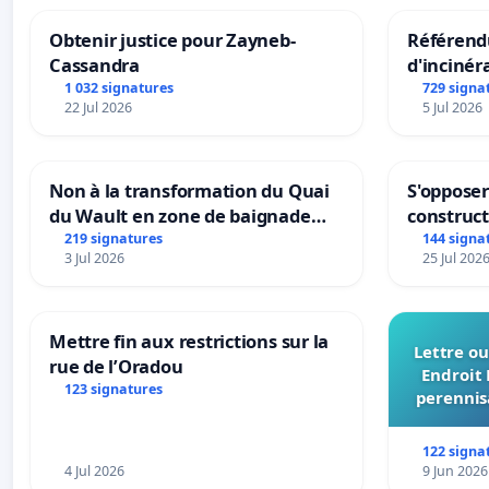
Obtenir justice pour Zayneb-
Référendu
Cassandra
d'incinér
1 032 signatures
729 signa
22 Jul 2026
5 Jul 2026
Non à la transformation du Quai
S'opposer
du Wault en zone de baignade
construc
urbaine
219 signatures
144 signa
3 Jul 2026
25 Jul 202
Mettre fin aux restrictions sur la
Lettre ou
rue de l’Oradou
Endroit 
123 signatures
perennis
du Bon
122 signa
4 Jul 2026
9 Jun 2026