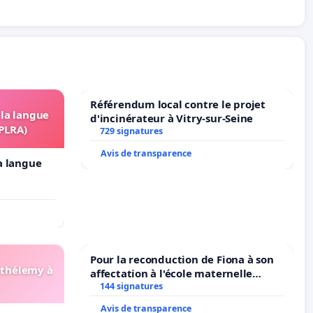
Référendum local contre le projet
 la langue
d'incinérateur à Vitry-sur-Seine
OPLRA)
729 signatures
Avis de transparence
la langue
Pour la reconduction de Fiona à son
arthélemy à
affectation à l'école maternelle
LAMARTINE auprès de Léo N. en
144 signatures
2026/2027
Avis de transparence