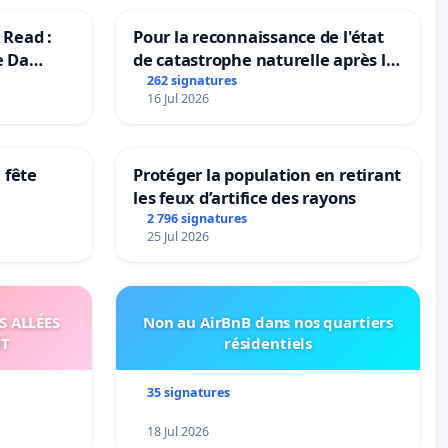
 Read :
Pour la reconnaissance de l'état
e Da
de catastrophe naturelle après la
grêle du 15 juillet 2026 à Aubenas
262 signatures
16 Jul 2026
et ses alentours
 fête
Protéger la population en retirant
les feux d’artifice des rayons
2 796 signatures
25 Jul 2026
S ALLÉES
Non au AirBnB dans nos quartiers
UT
résidentiels
35 signatures
18 Jul 2026