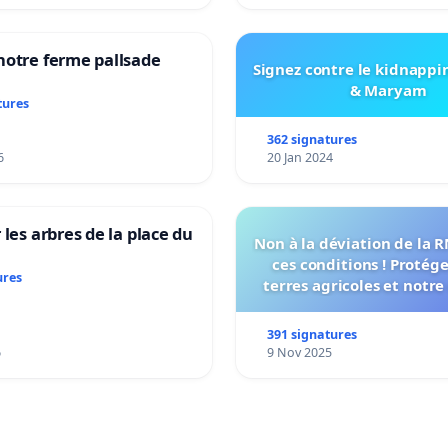
notre ferme pallsade
Signez contre le kidnappi
& Maryam
tures
362 signatures
6
20 Jan 2024
 les arbres de la place du
Non à la déviation de la 
ces conditions ! Protég
ures
terres agricoles et notre
vie !
391 signatures
6
9 Nov 2025