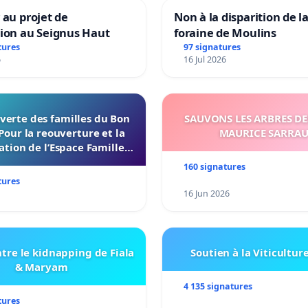
 au projet de
Non à la disparition de la
tion au Seignus Haut
foraine de Moulins
tures
97 signatures
6
16 Jul 2026
verte des familles du Bon
SAUVONS LES ARBRES DE
Pour la reouverture et la
MAURICE SARRA
ation de l’Espace Familles
 Endroit a Tours 37000
160 signatures
tures
16 Jun 2026
tre le kidnapping de Fiala
Soutien à la Viticultur
& Maryam
4 135 signatures
tures