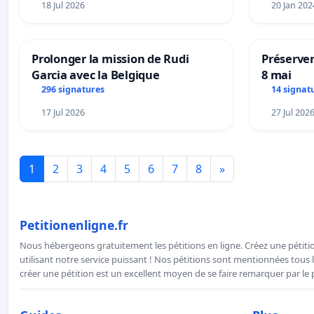
18 Jul 2026
20 Jan 202
Prolonger la mission de Rudi
Préserver
Garcia avec la Belgique
8 mai
296 signatures
14 signat
17 Jul 2026
27 Jul 202
1
2
3
4
5
6
7
8
»
Petitionenligne.fr
Nous hébergeons gratuitement les pétitions en ligne. Créez une pétitio
utilisant notre service puissant ! Nos pétitions sont mentionnées tous l
créer une pétition est un excellent moyen de se faire remarquer par le p