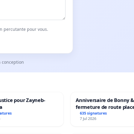
on percutante pour vous.
a conception
ustice pour Zayneb-
Anniversaire de Bonny &
a
fermeture de route plac
Maya M
natures
635 signatures
6
7 Jul 2026