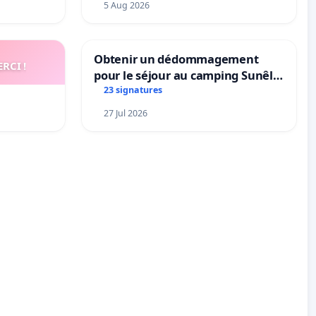
5 Aug 2026
Obtenir un dédommagement
RCI !
pour le séjour au camping Sunêlia
La Clémentine
23 signatures
27 Jul 2026