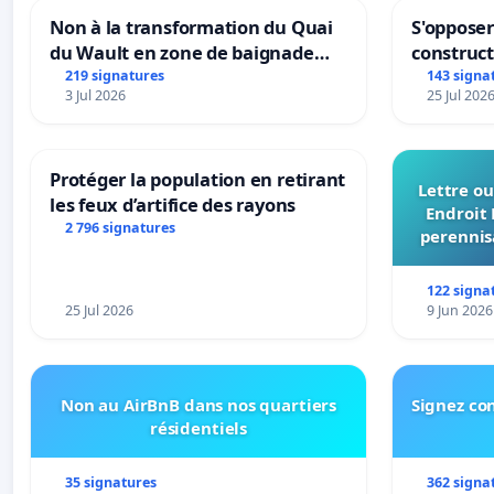
Non à la transformation du Quai
S'opposer
du Wault en zone de baignade
construc
urbaine
219 signatures
143 signa
3 Jul 2026
25 Jul 202
Protéger la population en retirant
Lettre ou
les feux d’artifice des rayons
Endroit 
2 796 signatures
perennis
du Bon
122 signa
25 Jul 2026
9 Jun 2026
Non au AirBnB dans nos quartiers
Signez con
résidentiels
35 signatures
362 signa