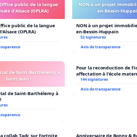
'Office public de la langue
NON à un projet immobili
nale d'Alsace (OPLRA)
en-Bessin-Huppa
ffice public de la langue
NON à un projet immobilier
d'Alsace (OPLRA)
en-Bessin-Huppain
ures
52 signatures
ransparence
Avis de transparence
Pour la reconduction de Fi
ital de Saint-Barthélemy à
affectation à l'école mater
Saint-Jean !
LAMARTINE auprès de Léo 
144 signatures
2026/2027
Avis de transparence
ital de Saint-Barthélemy à
!
ures
ransparence
a collab Tadc sur Fortnite
Anniversaire de Bonny & R