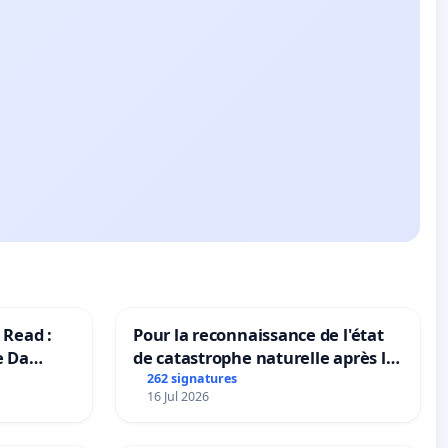
 Read :
Pour la reconnaissance de l'état
e Da
de catastrophe naturelle après la
grêle du 15 juillet 2026 à Aubenas
262 signatures
16 Jul 2026
et ses alentours