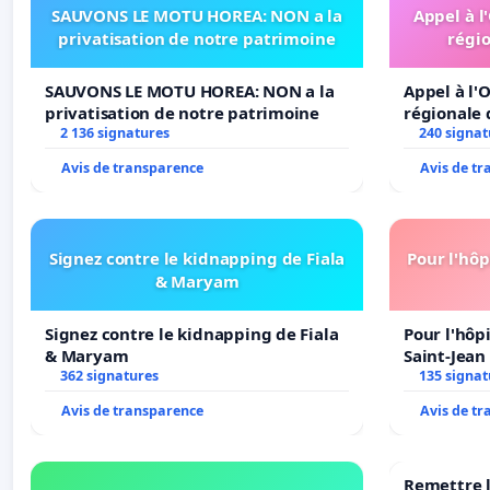
SAUVONS LE MOTU HOREA: NON a la
Appel à l
privatisation de notre patrimoine
régio
SAUVONS LE MOTU HOREA: NON a la
Appel à l'O
privatisation de notre patrimoine
régionale 
2 136 signatures
240 signat
Avis de transparence
Avis de t
Signez contre le kidnapping de Fiala
Pour l'hôp
& Maryam
Signez contre le kidnapping de Fiala
Pour l'hôp
& Maryam
Saint-Jean 
362 signatures
135 signat
Avis de transparence
Avis de t
Remettre l