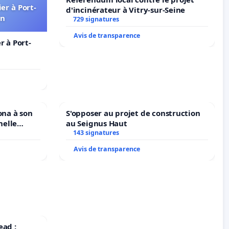
er à Port-
d'incinérateur à Vitry-sur-Seine
in
729 signatures
Avis de transparence
 à Port-
ona à son
S'opposer au projet de construction
nelle
au Seignus Haut
N. en
143 signatures
Avis de transparence
ead :