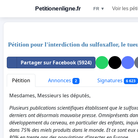
Petitionenligne.fr
Voir les pét
FR ▼
Pétition pour l'interdiction du sulfoxaflor, le tueu
Partager sur Facebook (5924)
Pétition
Annonces
Signatures
2
6 623
Mesdames, Messieurs les députés,
Plusieurs publications scientifiques établissent que le sulfox
derniers ont désormais mauvaise presse. Omniprésents dans 
développement du cerveau, en particulier des enfants, inquiè
dans 75% des miels produits dans le monde.
Et ce sont eux 
80% en trente ans des populations d’insectes en Europe.