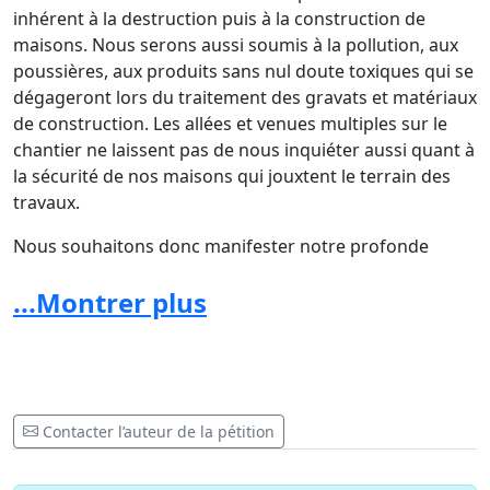
inhérent à la destruction puis à la construction de
maisons. Nous serons aussi soumis à la pollution, aux
poussières, aux produits sans nul doute toxiques qui se
dégageront lors du traitement des gravats et matériaux
de construction. Les allées et venues multiples sur le
chantier ne laissent pas de nous inquiéter aussi quant à
la sécurité de nos maisons qui jouxtent le terrain des
travaux.
Nous souhaitons donc manifester notre profonde
opposition à ce projet tel qu’il est présenté, et au-delà
...Montrer plus
du recours que plusieurs d’entre nous ont déjà engagé
auprès du tribunal.
Nous demandons l’abandon du
projet ou, à tout le moins, qu’il soit profondément
remanié et de moindre envergure, afin de préserver
tous les arbres et leur écosystème, l’harmonie et
l’homogénéité des architectures du quartier et la
Contacter l’auteur de la pétition
qualité de notre environnement de vie.