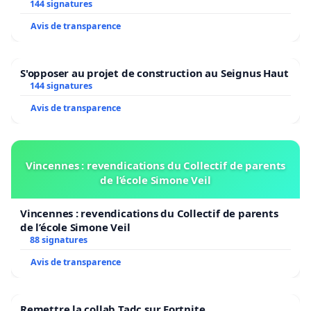
2026/2027
144 signatures
Avis de transparence
S'opposer au projet de construction au Seignus Haut
144 signatures
Avis de transparence
Vincennes : revendications du Collectif de parents
de l’école Simone Veil
Vincennes : revendications du Collectif de parents
de l’école Simone Veil
88 signatures
Avis de transparence
Remettre la collab Tadc sur Fortnite