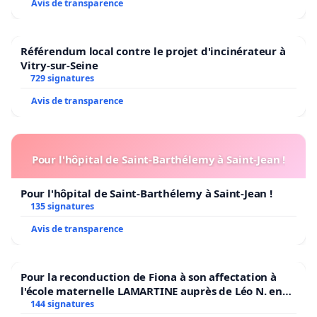
Avis de transparence
le blocage devrais durer plus qu'une journee ce sera
important si le mouvement s'essloufle comme
beaucoup d'autres avant il ne servira a rien et votre
Référendum local contre le projet d'incinérateur à
Vitry-sur-Seine
desillusion sera la meme que d'habitude ou pire ....
729 signatures
il y a en france 250 000 militaire et policier sans penser
Avis de transparence
a la violence personne n'est réelement en mesure de
nous imposer cette vie de taxe et d'abus
car nous sommes 66 millions ....
Pour l'hôpital de Saint-Barthélemy à Saint-Jean !
ALORSSSSSS ACTION SOYEZ FORT ...
Pour l'hôpital de Saint-Barthélemy à Saint-Jean !
135 signatures
Avis de transparence
merci.
Pour la reconduction de Fiona à son affectation à
l'école maternelle LAMARTINE auprès de Léo N. en
2026/2027
144 signatures