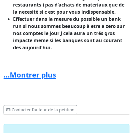
restaurants ) pas d'achats de materiaux que de
la necesité si c est pour vous indispensable.
Effectuer dans la mesure du possible un bank
run si nous sommes beaucoup à etre a zero sur
nos comptes le jour J cela aura un trés gros
impacte meme si les banques sont au courant
des aujourd'hui.
pas d'enfants ni d'ado dans les écoles car les
...Montrer plus
profs seront aussi dans la rue de toute
façons c'est aussi leurs avenir que nous
préparons ce jour la
Contacter l’auteur de la pétition
Vous avez peur de perdre votre journée et je vous
comprend 70 euros ca compte mais si ce jour la nous
sommes des millions, ce qui suivra sera bien plus