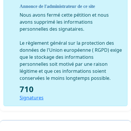
important pour tout le monde et meme pour ceux
Annonce de l'administrateur de ce site
qui ne voudront pas se bouger, vous hesitez
Nous avons fermé cette pétition et nous
encore???
avons supprimé les informations
personnelles des signataires.
Pensez a vos gosses et au smic que vous touchez qui
vous sert a survivre.
Le règlement général sur la protection des
Pensez au plus pauvre que vous.
données de l'Union européenne ( RGPD) exige
que le stockage des informations
Pensez au grosses entreprises qui font du profit et
personnelles soit motivé par une raison
vous virent.
légitime et que ces informations soient
conservées le moins longtemps possible.
pensez au maladie que vous avez à cause des rejets
de lois pouvant protéger nos santés.
710
Signatures
Pensez a la nature que nous voulons changer, qui
prend place dans notre conscience et a la gamme
d'outils a laquelle nous n'avons pas accés. alors que
maintenant nous savons que certain groupe font
des profits de façons malsaine et nous bloquent