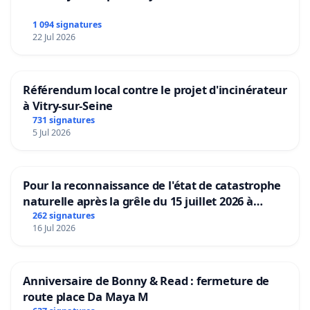
1 094 signatures
22 Jul 2026
Référendum local contre le projet d'incinérateur
à Vitry-sur-Seine
731 signatures
5 Jul 2026
Pour la reconnaissance de l'état de catastrophe
naturelle après la grêle du 15 juillet 2026 à
Aubenas et ses alentours
262 signatures
16 Jul 2026
Anniversaire de Bonny & Read : fermeture de
route place Da Maya M