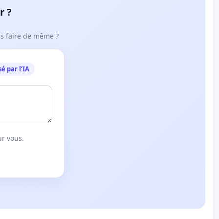
r ?
ous faire de même ?
é par l’IA
ur vous.