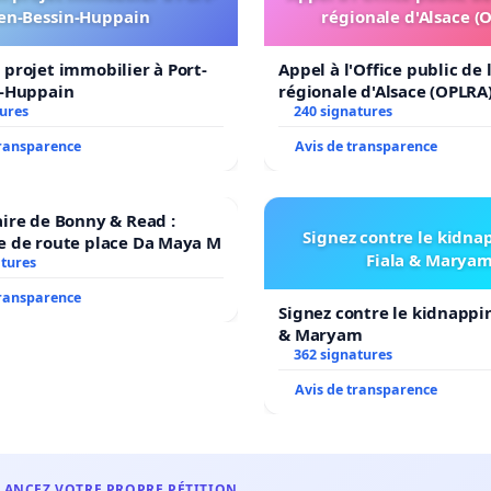
en-Bessin-Huppain
régionale d'Alsace (
projet immobilier à Port-
Appel à l'Office public de
n-Huppain
régionale d'Alsace (OPLRA
tures
240 signatures
transparence
Avis de transparence
ire de Bonny & Read :
Signez contre le kidna
e de route place Da Maya M
Fiala & Marya
atures
transparence
Signez contre le kidnappi
& Maryam
362 signatures
Avis de transparence
LANCEZ VOTRE PROPRE PÉTITION