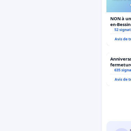
NON à un 
en-Bessi
52 signa
Avis de 
Anniversa
fermetur
635 sign
Avis de 