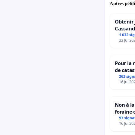
Autres pétit
Obtenir 
Cassand
1 032 si
22 Jul 20
Pour la 
de catas
grêle du
262 sign
16 Jul 20
et ses a
Non à la
foraine 
97 signa
16 Jul 20