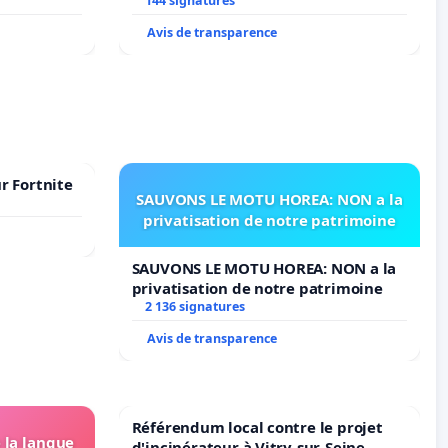
N. en
144 signatures
Avis de transparence
r Fortnite
SAUVONS LE MOTU HOREA: NON a la
privatisation de notre patrimoine
SAUVONS LE MOTU HOREA: NON a la
privatisation de notre patrimoine
2 136 signatures
Avis de transparence
Référendum local contre le projet
e la langue
d'incinérateur à Vitry-sur-Seine