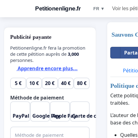
Petitionenligne.fr
Voir les pét
FR ▼
Sauvons Gä
Publicité payante
Petitionenligne.fr fera la promotion
Parta
de cette pétition auprès de
3,000
personnes.
Apprendre encore plus...
Pétiti
5 €
10 €
20 €
40 €
80 €
Politique 
Cette polit
Méthode de paiement
traitées.
L’auteur de 
PayPal
Google Pay
Apple Pay
Carte de crédit
base des cho
Quelles
Méthode de paiement