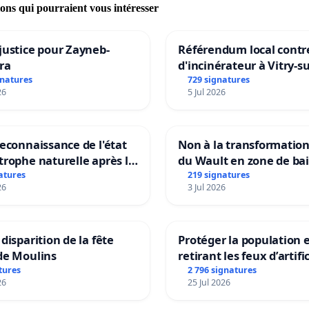
ions qui pourraient vous intéresser
justice pour Zayneb-
Référendum local contre
ra
d'incinérateur à Vitry-s
gnatures
729 signatures
26
5 Jul 2026
reconnaissance de l'état
Non à la transformatio
trophe naturelle après la
du Wault en zone de ba
 15 juillet 2026 à Aubenas
urbaine
atures
219 signatures
26
3 Jul 2026
lentours
 disparition de la fête
Protéger la population 
de Moulins
retirant les feux d’artifi
rayons
tures
2 796 signatures
26
25 Jul 2026