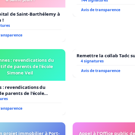
LAMARTINE auprès de Léo 
144 signatures
2026/2027
Avis de transparence
pital de Saint-Barthélemy à
 !
atures
transparence
Remettre la collab Tadc su
nnes : revendications du
4 signatures
tif de parents de l’école
Avis de transparence
Simone Veil
 : revendications du
de parents de l’école
il
tures
transparence
 projet immobilier à Port-
Appel à l'Office public d