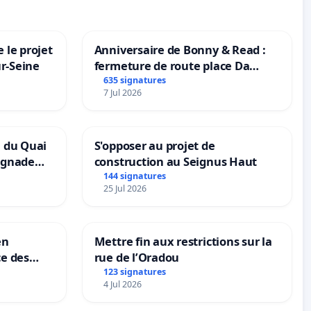
 le projet
Anniversaire de Bonny & Read :
ur-Seine
fermeture de route place Da
Maya M
635 signatures
7 Jul 2026
n du Quai
S'opposer au projet de
ignade
construction au Seignus Haut
144 signatures
25 Jul 2026
en
Mettre fin aux restrictions sur la
ce des
rue de l’Oradou
123 signatures
4 Jul 2026