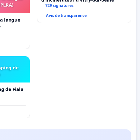
OPLRA)
729 signatures
Avis de transparence
 la langue
)
pping de
m
ng de Fiala