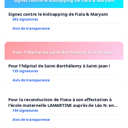
Signez contre le kidnapping de Fiala & Maryam
Signez contre le kidnapping de Fiala & Maryam
362 signatures
Avis de transparence
Pour l'hôpital de Saint-Barthélemy à Saint-Jean !
Pour l'hôpital de Saint-Barthélemy à Saint-Jean !
135 signatures
Avis de transparence
Pour la reconduction de Fiona à son affectation à
l'école maternelle LAMARTINE auprès de Léo N. en
2026/2027
144 signatures
Avis de transparence