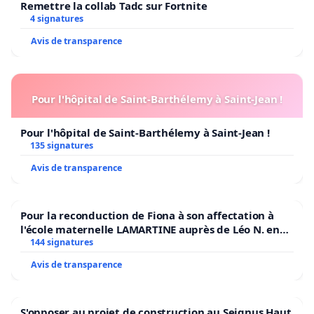
Remettre la collab Tadc sur Fortnite
4 signatures
Avis de transparence
Pour l'hôpital de Saint-Barthélemy à Saint-Jean !
Pour l'hôpital de Saint-Barthélemy à Saint-Jean !
135 signatures
Avis de transparence
Pour la reconduction de Fiona à son affectation à
l'école maternelle LAMARTINE auprès de Léo N. en
2026/2027
144 signatures
Avis de transparence
S'opposer au projet de construction au Seignus Haut