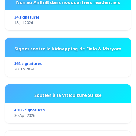
Non au AirBnB dans nos quartiers résidentiels
34 signatures
18 Jul 2026
Signez contre le kidnapping de Fiala & Maryam
362 signatures
20 Jan 2024
Soutien à la Viticulture Suisse
4 106 signatures
30 Apr 2026