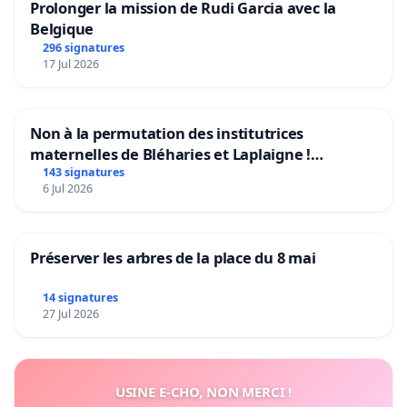
Prolonger la mission de Rudi Garcia avec la
Belgique
296 signatures
17 Jul 2026
Non à la permutation des institutrices
maternelles de Bléharies et Laplaigne !
Préservons la stabilité de nos enfants.
143 signatures
6 Jul 2026
Préserver les arbres de la place du 8 mai
14 signatures
27 Jul 2026
USINE E-CHO, NON MERCI !