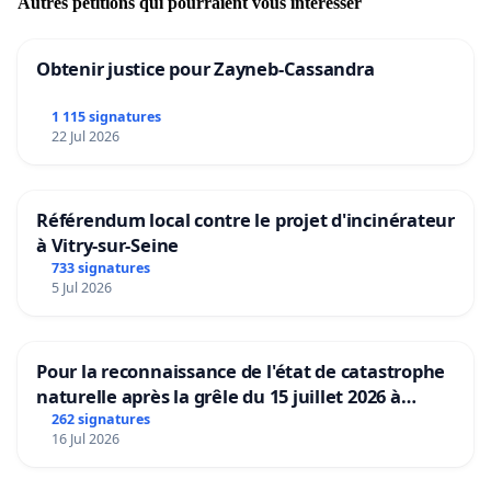
Autres pétitions qui pourraient vous intéresser
Obtenir justice pour Zayneb-Cassandra
1 115 signatures
22 Jul 2026
Référendum local contre le projet d'incinérateur
à Vitry-sur-Seine
733 signatures
5 Jul 2026
Pour la reconnaissance de l'état de catastrophe
naturelle après la grêle du 15 juillet 2026 à
Aubenas et ses alentours
262 signatures
16 Jul 2026