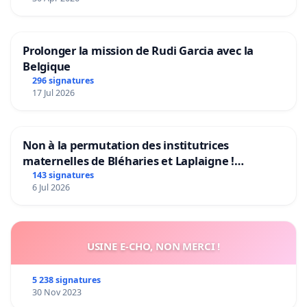
Prolonger la mission de Rudi Garcia avec la
Belgique
296 signatures
17 Jul 2026
Non à la permutation des institutrices
maternelles de Bléharies et Laplaigne !
Préservons la stabilité de nos enfants.
143 signatures
6 Jul 2026
USINE E-CHO, NON MERCI !
5 238 signatures
30 Nov 2023