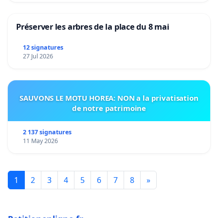
Préserver les arbres de la place du 8 mai
12 signatures
27 Jul 2026
SAUVONS LE MOTU HOREA: NON a la privatisation
de notre patrimoine
2 137 signatures
11 May 2026
1
2
3
4
5
6
7
8
»