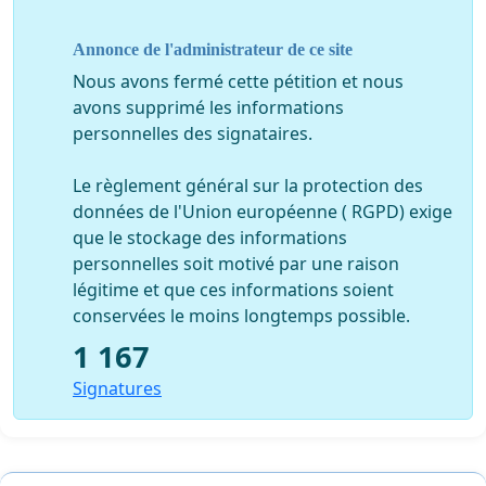
quant à la façon dont l’UNSS met en place la démocratie
dans ses instances.
Annonce de l'administrateur de ce site
Mais ils démontrent encore plus le refus massif des AS
Nous avons fermé cette pétition et nous
devant l’augmentation de 10% du contrat licence qui va
avons supprimé les informations
mettre encore plus en difficulté financière de
personnelles des signataires.
nombreuses AS ! D’autres choix budgétaires auraient
été possibles dans l’intérêt de nos élèves.
Le règlement général sur la protection des
données de l'Union européenne ( RGPD) exige
que le stockage des informations
Continuez svp à signer massivement, ce qui nous
personnelles soit motivé par une raison
donnera d’autant plus de poids au moment de notre
légitime et que ces informations soient
audience au ministère de l’Education Nationale.
conservées le moins longtemps possible.
1 167
Signatures
Les Elus des AS qui font le plus largement possible
circuler cette pétition, souhaitent remercier les
collègues EPS militants du SNEP-FSU qui nous ont
apporté leur soutien sur tout le territoire