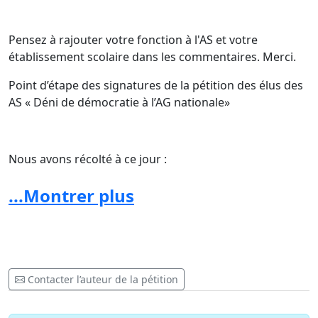
Pensez à rajouter votre fonction à l'AS et votre
établissement scolaire dans les commentaires. Merci.
Point d’étape des signatures de la pétition des élus des
AS « Déni de démocratie à l’AG nationale»
Nous avons récolté à ce jour :
* 1126 signatures en ligne
...Montrer plus
* 2984 signatures papier
Soit un total de 4110 signatures
Contacter l’auteur de la pétition
Ces chiffres montrent bien le rejet de la profession