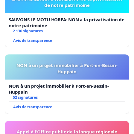
de notre patrimoine
SAUVONS LE MOTU HOREA: NON a la privatisation de
notre patrimoine
2 136 signatures
Avis de transparence
NON à un projet immobilier à Port-en-Bessin-
Huppain
NON à un projet immobilier à Port-en-Bessin-
Huppain
52 signatures
Avis de transparence
Appel à l'Office public de la langue régionale