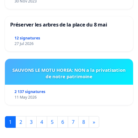
30 Nov 2023
Préserver les arbres de la place du 8 mai
12 signatures
27 Jul 2026
SAUVONS LE MOTU HOREA: NON a la privatisation
de notre patrimoine
2 137 signatures
11 May 2026
1
2
3
4
5
6
7
8
»