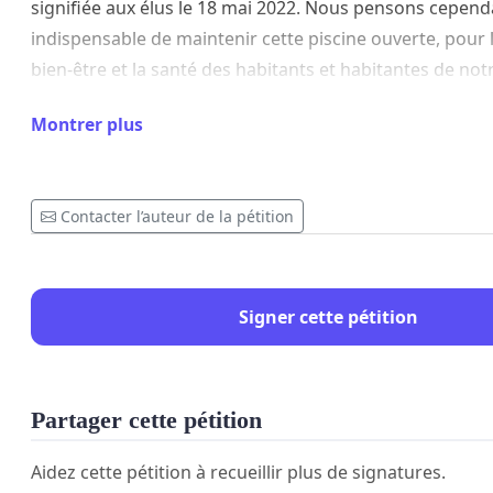
signifiée aux élus le 18 mai 2022. Nous pensons cependa
indispensable de maintenir cette piscine ouverte, pour l
bien-être et la santé des habitants et habitantes de not
En effet, cette piscine,
à vocation d’apprentissage scol
Montrer plus
actuellement :
- les écoles de :
Contacter l’auteur de la pétition
Saint-Amand ;
Domjean ;
Guilberville ;
Signer cette pétition
Condé-sur-Vire ;
Saint-Jean-des-Baisants ;
Tessy-sur-Vire ;
Torigni-sur-Vire ;
Partager cette pétition
Moyon ;
Pont-Farcy ;
Aidez cette pétition à recueillir plus de signatures.
Saint-Martin-des-Besaces ;