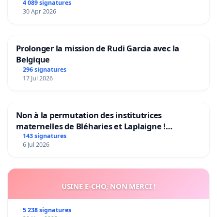
4 089 signatures
30 Apr 2026
Prolonger la mission de Rudi Garcia avec la
Belgique
296 signatures
17 Jul 2026
Non à la permutation des institutrices
maternelles de Bléharies et Laplaigne !
Préservons la stabilité de nos enfants.
143 signatures
6 Jul 2026
USINE E-CHO, NON MERCI !
5 238 signatures