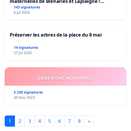
maternelles de Bléharies et Laplaigne !
Préservons la stabilité de nos enfants.
143 signatures
6 Jul 2026
Préserver les arbres de la place du 8 mai
14 signatures
27 Jul 2026
USINE E-CHO, NON MERCI !
5 238 signatures
30 Nov 2023
1
2
3
4
5
6
7
8
»