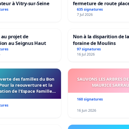
ateur à Vitry-sur-Seine
fermeture de route plac
Maya M
tures
635 signatures
7 Jul 2026
 au projet de
Non à la disparition de la
tion au Seignus Haut
foraine de Moulins
tures
97 signatures
6
16 Jul 2026
verte des familles du Bon
SAUVONS LES ARBRES DE
Pour la reouverture et la
MAURICE SARRA
ation de l’Espace Familles
 Endroit a Tours 37000
160 signatures
tures
16 Jun 2026