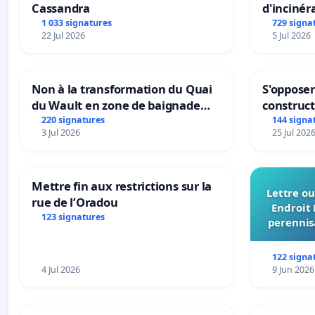
Cassandra
d'incinér
1 033 signatures
729 signa
22 Jul 2026
5 Jul 2026
Non à la transformation du Quai
S'opposer
du Wault en zone de baignade
construc
urbaine
220 signatures
144 signa
3 Jul 2026
25 Jul 202
Mettre fin aux restrictions sur la
Lettre ou
rue de l’Oradou
Endroit 
123 signatures
perennis
du Bon
122 signa
4 Jul 2026
9 Jun 2026