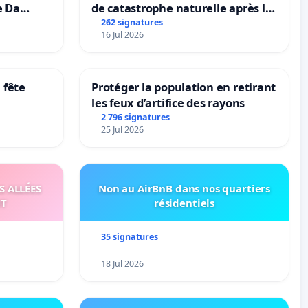
e Da
de catastrophe naturelle après la
grêle du 15 juillet 2026 à Aubenas
262 signatures
16 Jul 2026
et ses alentours
 fête
Protéger la population en retirant
les feux d’artifice des rayons
2 796 signatures
25 Jul 2026
S ALLÉES
Non au AirBnB dans nos quartiers
UT
résidentiels
35 signatures
18 Jul 2026