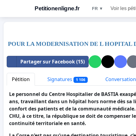
Petitionenligne.fr
Voir les pét
FR ▼
POUR LA MODERNISATION DE L HOPITAL D
Partager sur Facebook (15)
Pétition
Signatures
Conversation
1 106
Le personnel du Centre Hospitalier de BASTIA exaspér
ans, travaillant dans un hôpital hors norme dès sa l
confort des patients et de la communauté médicale. L
CHU, à ce titre, la république se doit de compenser les
continuité territoriale en santé.
La Corse n’est pas qu’une destination touristique, c