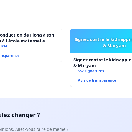
conduction de Fiona à son
Signez contre le kidnappi
n à l'école maternelle
& Maryam
 auprès de Léo N. en
ures
ransparence
Signez contre le kidnappin
& Maryam
362 signatures
Avis de transparence
ulez changer ?
pinions. Allez-vous faire de même ?