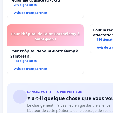
240 signatures
Avis de transparence
Pour la re
Pour l'hôpital de Saint-Barthélemy à
affectatio
Saint-Jean !
LAMARTINE
144 signat
2026/2027
Avis de t
Pour l'hôpital de Saint-Barthélemy à
Saint-Jean !
135 signatures
Avis de transparence
LANCEZ VOTRE PROPRE PÉTITION
Y a-t-il quelque chose que vous vo
Le changement n'a pas lieu en gardant le silence.
L'auteur de cette pétition a eu le courage de ses o