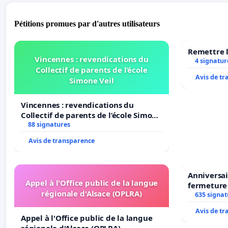
Pétitions promues par d'autres utilisateurs
Remettre l
Vincennes : revendications du
4 signatur
Collectif de parents de l’école
Avis de t
Simone Veil
Vincennes : revendications du
Collectif de parents de l’école Simone
Veil
88 signatures
Avis de transparence
Anniversai
Appel à l'Office public de la langue
fermeture
régionale d'Alsace (OPLRA)
635 signat
Avis de t
Appel à l'Office public de la langue
régionale d'Alsace (OPLRA)