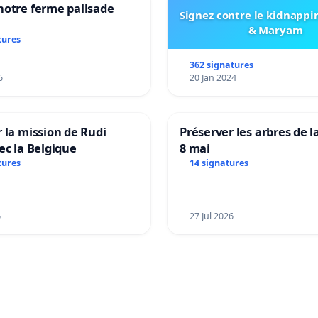
notre ferme pallsade
Signez contre le kidnappi
& Maryam
tures
362 signatures
6
20 Jan 2024
 la mission de Rudi
Préserver les arbres de l
ec la Belgique
8 mai
tures
14 signatures
6
27 Jul 2026