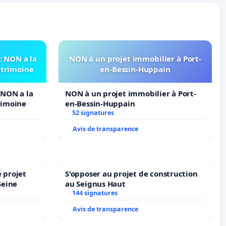
 NON a la
NON à un projet immobilier à Port-
atrimoine
en-Bessin-Huppain
NON a la
NON à un projet immobilier à Port-
rimoine
en-Bessin-Huppain
52 signatures
Avis de transparence
 projet
S'opposer au projet de construction
Seine
au Seignus Haut
144 signatures
Avis de transparence