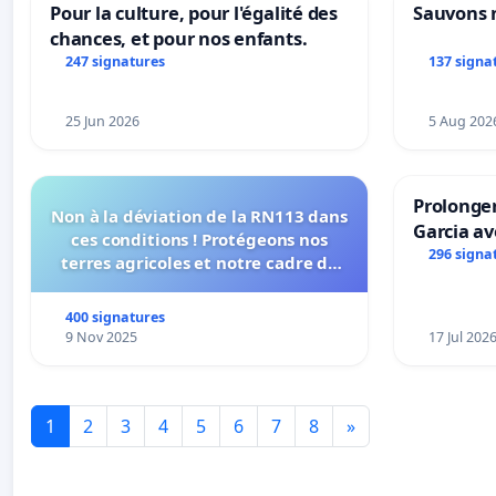
Pour la culture, pour l'égalité des
Sauvons 
chances, et pour nos enfants.
247 signatures
137 signa
25 Jun 2026
5 Aug 202
Prolonger
Non à la déviation de la RN113 dans
Garcia av
ces conditions ! Protégeons nos
296 signa
terres agricoles et notre cadre de
vie !
400 signatures
9 Nov 2025
17 Jul 202
1
2
3
4
5
6
7
8
»