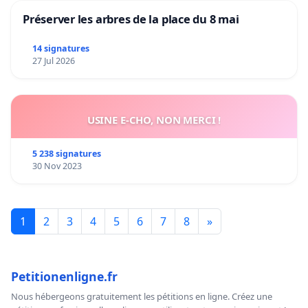
Préserver les arbres de la place du 8 mai
14 signatures
27 Jul 2026
USINE E-CHO, NON MERCI !
5 238 signatures
30 Nov 2023
1
2
3
4
5
6
7
8
»
Petitionenligne.fr
Nous hébergeons gratuitement les pétitions en ligne. Créez une