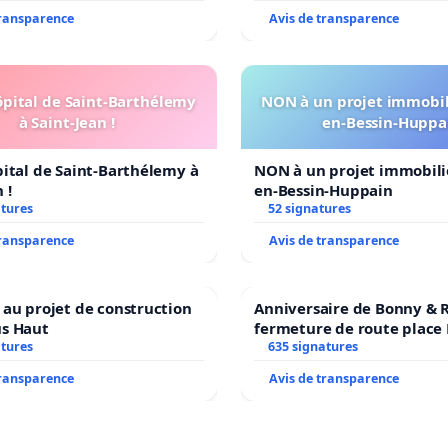
transparence
Avis de transparence
ôpital de Saint-Barthélemy
NON à un projet immobili
à Saint-Jean !
en-Bessin-Huppa
pital de Saint-Barthélemy à
NON à un projet immobilie
 !
en-Bessin-Huppain
atures
52 signatures
transparence
Avis de transparence
 au projet de construction
Anniversaire de Bonny & R
us Haut
fermeture de route place
atures
635 signatures
transparence
Avis de transparence