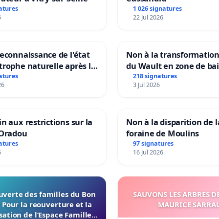
atures
1 026 signatures
6
22 Jul 2026
reconnaissance de l'état
Non à la transformatio
trophe naturelle après la
du Wault en zone de ba
 15 juillet 2026 à Aubenas
urbaine
atures
218 signatures
26
3 Jul 2026
lentours
in aux restrictions sur la
Non à la disparition de l
’Oradou
foraine de Moulins
atures
97 signatures
6
16 Jul 2026
uverte des familles du Bon
SAUVONS LES ARBRES DE
 Pour la reouverture et la
MAURICE SARRA
ation de l’Espace Familles