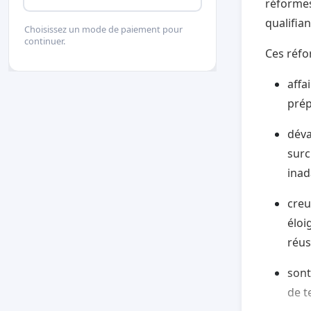
réformes
qualifian
Choisissez un mode de paiement pour
continuer.
Ces réfo
affa
prép
déva
surc
inad
creu
éloi
réus
sont
de t