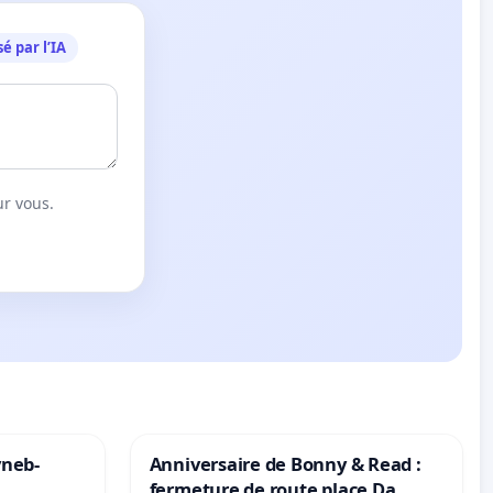
é par l’IA
ur vous.
yneb-
Anniversaire de Bonny & Read :
fermeture de route place Da