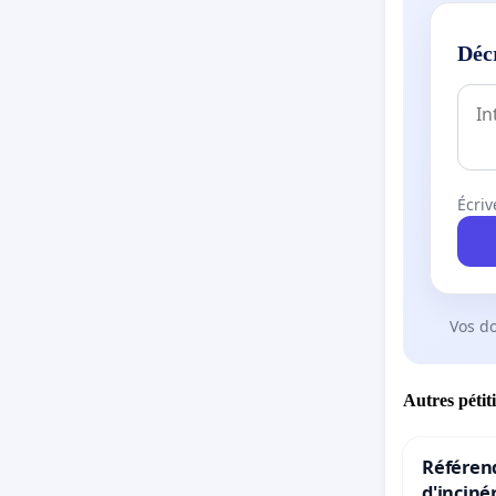
Déc
Écriv
Vos d
Autres pétit
Référend
d'inciné