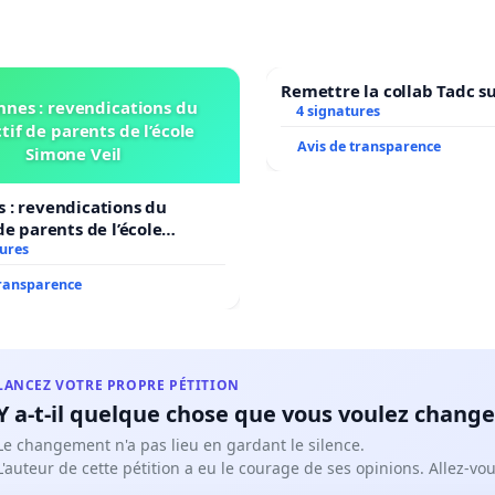
Remettre la collab Tadc su
nnes : revendications du
4 signatures
tif de parents de l’école
Avis de transparence
Simone Veil
 : revendications du
de parents de l’école
il
tures
transparence
LANCEZ VOTRE PROPRE PÉTITION
Y a-t-il quelque chose que vous voulez change
Le changement n'a pas lieu en gardant le silence.
L'auteur de cette pétition a eu le courage de ses opinions. Allez-v