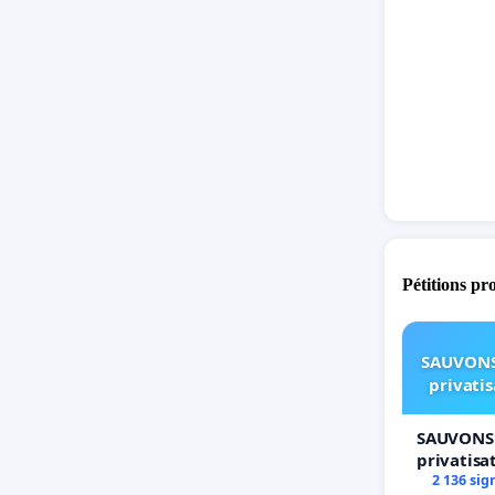
l’en
cons
la d
leur
il e
terr
Valérie 
Pétitions pr
SAUVONS
privati
SAUVONS 
privatisa
2 136 sig