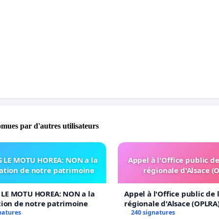
seignement qualifiant mérite une politique respectueuse,
truite avec celles et ceux qui le font vivre au quotidien ;
émocratie exige des responsables capables d’assumer
s erreurs ;
st temps de tourner la page et de redonner une voix au
ain.
Glatigny doit partir.
omues par d'autres utilisateurs
 LE MOTU HOREA: NON a la
Appel à l'Office public d
sation de notre patrimoine
régionale d'Alsace (
LE MOTU HOREA: NON a la
Appel à l'Office public de
tion de notre patrimoine
régionale d'Alsace (OPLRA
natures
240 signatures