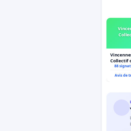
Vince
Collec
Vincennes
Collectif 
Simone Ve
88 signa
Avis de 