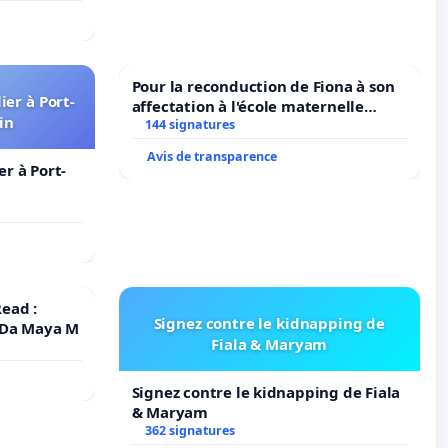
Pour la reconduction de Fiona à son
er à Port-
affectation à l'école maternelle
in
LAMARTINE auprès de Léo N. en
144 signatures
2026/2027
Avis de transparence
r à Port-
ead :
Signez contre le kidnapping de
 Da Maya M
Fiala & Maryam
Signez contre le kidnapping de Fiala
& Maryam
362 signatures