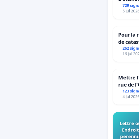
729 sign
5 Jul 202
Pour la 
de catas
grêle du
262 sign
16 Jul 20
et ses a
Mettre f
rue de l
123 sign
4 Jul 202
Lettre o
Endroit
perennis