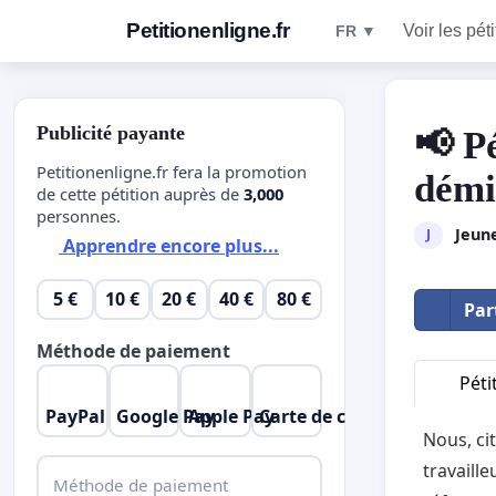
Petitionenligne.fr
Voir les pét
FR ▼
Publicité payante
📢 Pé
Petitionenligne.fr fera la promotion
démi
de cette pétition auprès de
3,000
personnes.
Jeun
J
Apprendre encore plus...
5 €
10 €
20 €
40 €
80 €
Par
Méthode de paiement
Péti
PayPal
Google Pay
Apple Pay
Carte de crédit
Nous, ci
travaille
Méthode de paiement