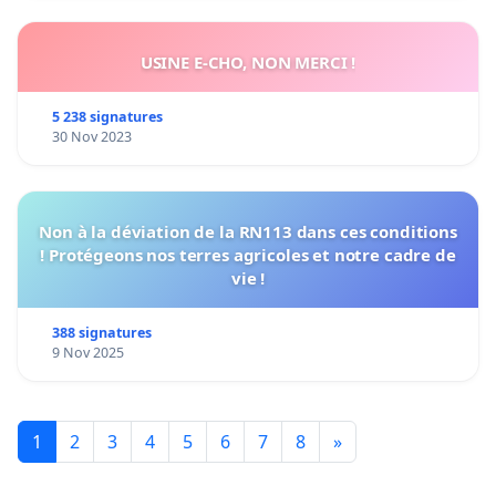
USINE E-CHO, NON MERCI !
5 238 signatures
30 Nov 2023
Non à la déviation de la RN113 dans ces conditions
! Protégeons nos terres agricoles et notre cadre de
vie !
388 signatures
9 Nov 2025
1
2
3
4
5
6
7
8
»