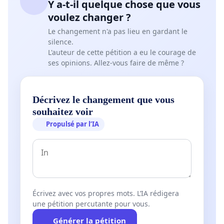
Y a-t-il quelque chose que vous
refusées par le site. Nous avons ainsi perdu pas loin de
voulez changer ?
signatures pour la précédente pétition.
Le changement n'a pas lieu en gardant le
silence.
L'auteur de cette pétition a eu le courage de
ses opinions. Allez-vous faire de même ?
📣
IMPORTANT :
Cette pétition est gérée par Les Amis 
les informations que vous fournissez dans le formulair
transmises UNIQUEMENT aux personnes ayant un pouv
Décrivez le changement que vous
décision sur cette question.
souhaitez voir
Propulsé par l’IA
---------------------------------------------------------------------------
*
Éric Boever (RTBF) : Agression lors de la manifestat
décembre. Réaction de l'AJP dès le 20 Décembre 2021 
Écrivez avec vos propres mots. L’IA rédigera
"L’Association des journalistes professionnels (AJP) se 
une pétition percutante pour vous.
aussi partie civile, a-t-elle indiqué par voie de communi
Générer la pétition