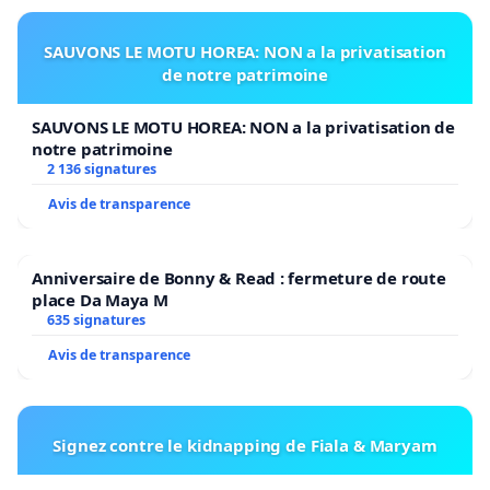
SAUVONS LE MOTU HOREA: NON a la privatisation
de notre patrimoine
À l’attention des membres de l’Association des Journalistes
Professionnels
SAUVONS LE MOTU HOREA: NON a la privatisation de
notre patrimoine
2 136 signatures
Avis de transparence
Mesdames, Messieurs,
Anniversaire de Bonny & Read : fermeture de route
place Da Maya M
À la suite de son agression lors d’une manifestation 
635 signatures
décembre 2021, vous avez défendu à juste titre monsieu
Avis de transparence
Boever, journaliste à la R.T.B.F.*, comme nous avons pu 
sur votre site le lendemain de son agression. De plus, 
été très prompts à dénoncer et condamner l’agression
Signez contre le kidnapping de Fiala & Maryam
équipe de télévision de BX1**, agression qui eut lieu, ell