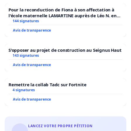
Pour la reconduction de Fiona à son affectation à
Les Amis de Kairos.
l'école maternelle LAMARTINE auprès de Léo N. en
2026/2027
144 signatures
Avis de transparence
------------------------------------------------------------------------
S'opposer au projet de construction au Seignus Haut
143 signatures
⚠️ Vous recevrez un e-mail contenant un lien pour 𝘾𝙊𝙉𝙁
Avis de transparence
𝙑𝙊𝙏𝙍𝙀 𝙎𝙄𝙂𝙉𝘼𝙏𝙐𝙍𝙀 : 𝗻'𝗼𝘂𝗯𝗹𝗶𝗲𝘇 𝗽𝗮𝘀 𝗱𝗲 𝗹𝗮 𝗩𝗔𝗟𝗜
vérifier vos courriers indésirables SVP : nous avons du
Remettre la collab Tadc sur Fortnite
manuellement plus de
4 signatures
1 500 signatures pour la première pétition.
Avis de transparence
⚠️
VÉRIFIEZ VOTRE ADRESSE MAIL dans le formulaire 
LANCEZ VOTRE PROPRE PÉTITION
SVP
: les adresses mail non valides sont automatiquem