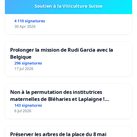
Soutien à la Viticulture Suisse
4 110 signatures
30 Apr 2026
Prolonger la mission de Rudi Garcia avec la
Belgique
296 signatures
17 Jul 2026
Non à la permutation des institutrices
maternelles de Bléharies et Laplaigne !
Préservons la stabilité de nos enfants.
143 signatures
6 Jul 2026
Préserver les arbres de la place du 8 mai