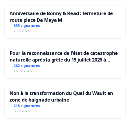
http://www.ajp.be/communique-lagression-dune-equip
ne-peut-rester-sans-suite
/
Anniversaire de Bonny & Read : fermeture de
route place Da Maya M
635 signatures
---------------------------------------------------------------------------
7 Jul 2026
-
"Les Amis de Kairos" :
https://www.facebook.com/Les-Amis-de-Kairos-10302
Pour la reconnaissance de l'état de catastrophe
naturelle après la grêle du 15 juillet 2026 à
-
ARTICLE Kairos "Agression de notre journaliste à la
Aubenas et ses alentours
262 signatures
16 Jul 2026
« manifestation pour la liberté » du dimanche 23 jan
:
https://www.kairospresse.be/agression-de-notre-journal
Non à la transformation du Quai du Wault en
manifestation-pour-la-liberte-du-dimanche-23-janvier-
zone de baignade urbaine
218 signatures
-
VIDÉO de l'agression :
3 Jul 2026
https://fb.watch/b2nZ0xtSCN/