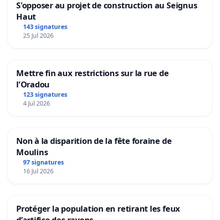
-
VIDÉO de la seconde agression :
S'opposer au projet de construction au Seignus
https://fb.watch/b2o9PiH00c/
Haut
143 signatures
25 Jul 2026
-
ARTICLE Kairos "Où sont les syndicats des journalis
Allô…"
https://www.kairospresse.be/ou-sont-les-syndicats-des
Mettre fin aux restrictions sur la rue de
journalistes-allo
/
l’Oradou
123 signatures
- Kairos sur les réseaux :
4 Jul 2026
Telegram :
https://t.me/kairos_presse_officiel
Non à la disparition de la fête foraine de
Odysee:
https://odysee.com/@Kairospresse:0
Moulins
97 signatures
Facebook:
https://www.facebook.com/kairospresse
16 Jul 2026
VK:
https://vk.com/id677834881
Protéger la population en retirant les feux
Twitch:
https://www.twitch.tv/kairospresse
d’artifice des rayons