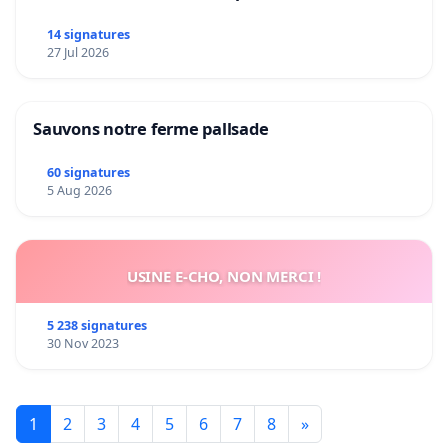
14 signatures
27 Jul 2026
Sauvons notre ferme pallsade
60 signatures
5 Aug 2026
USINE E-CHO, NON MERCI !
5 238 signatures
30 Nov 2023
1
2
3
4
5
6
7
8
»